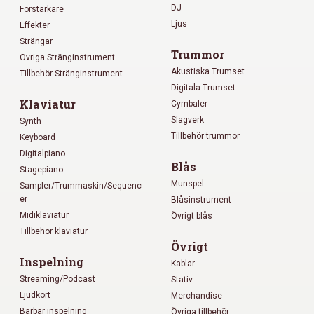
DJ
Förstärkare
Ljus
Effekter
Strängar
Trummor
Övriga Stränginstrument
Akustiska Trumset
Tillbehör Stränginstrument
Digitala Trumset
Klaviatur
Cymbaler
Slagverk
Synth
Tillbehör trummor
Keyboard
Digitalpiano
Blås
Stagepiano
Munspel
Sampler/Trummaskin/Sequenc
er
Blåsinstrument
Midiklaviatur
Övrigt blås
Tillbehör klaviatur
Övrigt
Inspelning
Kablar
Streaming/Podcast
Stativ
Ljudkort
Merchandise
Bärbar inspelning
Övriga tillbehör