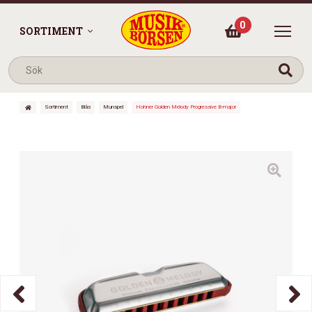
0
SORTIMENT
Sortiment
Blås
Munspel
Hohner Golden Melody Progressive B-major