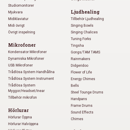
Studiomonitorer
Ljudhealing
Mjukvara
Midiklaviatur
Tillbehör Ljudhealing
Midi övrigt
Singing Bowls
Övrigt inspelning
Singing Chalices
Tuning Forks
Mikrofoner
Tingsha
Kondensator Mikrofoner
Gongs/TAM TAMS
Dynamiska Mikrofoner
Rainmakers
USB Mikrofoner
Didgeridoo
Trådlösa System Handhållna
Flower of Life
Trådlösa System Instrument
Energy Chimes
Trådlösa System
Bells
Myggor/Headset/Inear
Steel Tounge Drums
Tillbehör mikrofon
Handpans
Frame Drums
Hörlurar
Sound Effects
Hörlurar Öppna
Chimes
Hörlurar Halvöppna