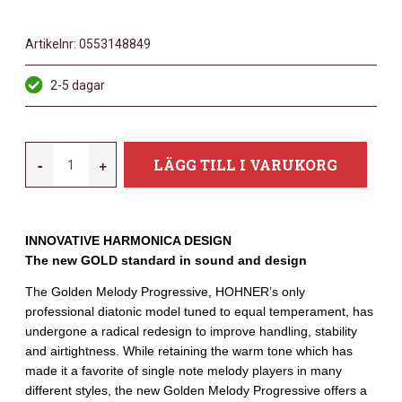
Artikelnr:
0553148849
2-5 dagar
HOHNER
-
+
LÄGG TILL I VARUKORG
GOLDEN
MELODY
PROGRESSIVE
INNOVATIVE HARMONICA DESIGN
B-
The new GOLD standard in sound and design
MAJOR
MÄNGD
The Golden Melody Progressive, HOHNER’s only
professional diatonic model tuned to equal temperament, has
undergone a radical redesign to improve handling, stability
and airtightness. While retaining the warm tone which has
made it a favorite of single note melody players in many
different styles, the new Golden Melody Progressive offers a