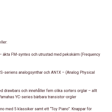
ller:
7 – äkta FM-syntes och utrustad med pekskärm (Frequency
å CS-seriens analogsynthar och AN1X – (Analog Physical
 drawbars och innehåller fem olika sorters orglar – allt
Yamahas YC-series bärbara transistor-orgler
iano med 5 klassiker samt ett “Toy Piano”. Knappar för