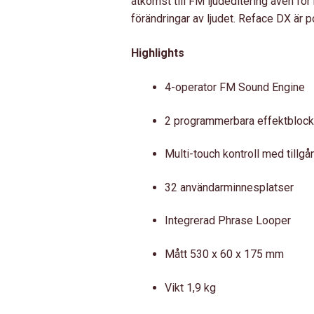
åtkomst till FM ljudeditering även för
förändringar av ljudet. Reface DX är p
Highlights
4-operator FM Sound Engine
2 programmerbara effektblock
Multi-touch kontroll med tillgå
32 användarminnesplatser
Integrerad Phrase Looper
Mått 530 x 60 x 175 mm
Vikt 1,9 kg