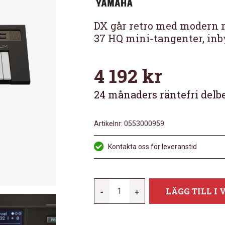
DX går retro med modern m
37 HQ mini-tangenter, inb
4 192
kr
24 månaders räntefri delb
Artikelnr:
0553000959
Kontakta oss för leveranstid
YAMAHA
-
+
LÄGG TILL I
REFACE
DX
MÄNGD