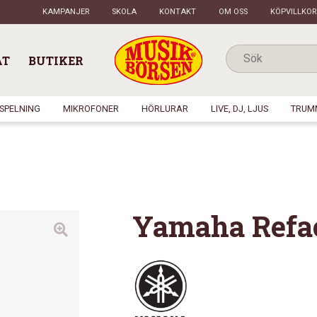
KAMPANJER
SKOLA
KONTAKT
OM OSS
KÖPVILLKOR
AT
BUTIKER
NSPELNING
MIKROFONER
HÖRLURAR
LIVE, DJ, LJUS
TRUM
Yamaha Refa