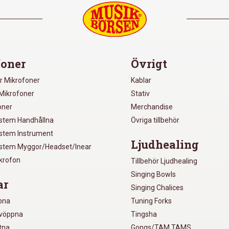
oner
Övrigt
r Mikrofoner
Kablar
Mikrofoner
Stativ
oner
Merchandise
ystem Handhållna
Övriga tillbehör
ystem Instrument
Ljudhealing
ystem Myggor/Headset/Inear
ikrofon
Tillbehör Ljudhealing
Singing Bowls
ar
Singing Chalices
pna
Tuning Forks
lvöppna
Tingsha
utna
Gongs/TAM TAMS