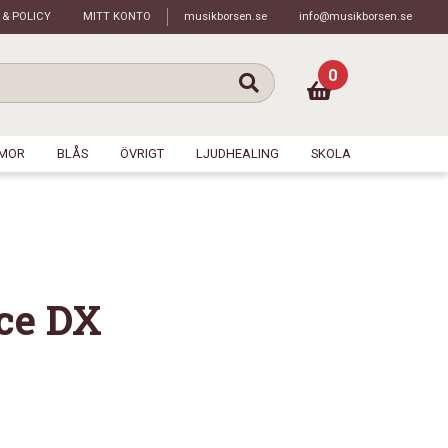
 & POLICY
MITT KONTO
musikborsen.se
info@musikborsen.se
0
MOR
BLÅS
ÖVRIGT
LJUDHEALING
SKOLA
ce DX