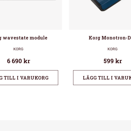
g wavestate module
Korg Monotron-
KORG
KORG
6 690
kr
599
kr
G TILL I VARUKORG
LÄGG TILL I VARU