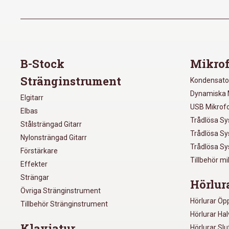
B-Stock
Mikrof
Stränginstrument
Kondensato
Dynamiska 
Elgitarr
USB Mikrof
Elbas
Trådlösa S
Stålsträngad Gitarr
Trådlösa S
Nylonsträngad Gitarr
Trådlösa S
Förstärkare
Tillbehör m
Effekter
Strängar
Hörlur
Övriga Stränginstrument
Hörlurar Öp
Tillbehör Stränginstrument
Hörlurar Ha
Klaviatur
Hörlurar Sl