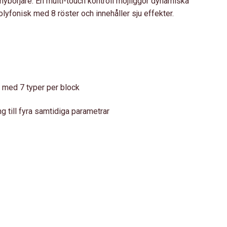
 nybörjare. En multi-touch kontroll möjliggör dynamiska
olyfonisk med 8 röster och innehåller sju effekter.
 med 7 typer per block
ng till fyra samtidiga parametrar