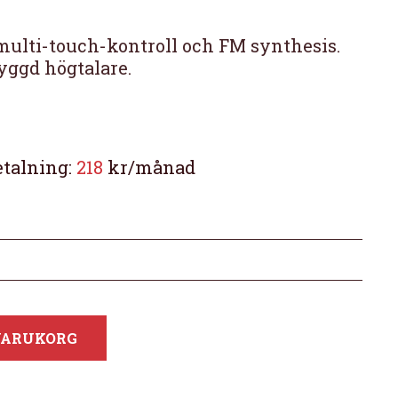
ulti-touch-kontroll och FM synthesis.
yggd högtalare.
etalning:
218
kr/månad
 VARUKORG