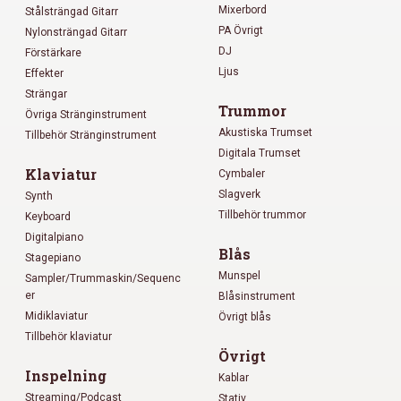
Mixerbord
Stålsträngad Gitarr
PA Övrigt
Nylonsträngad Gitarr
DJ
Förstärkare
Ljus
Effekter
Strängar
Trummor
Övriga Stränginstrument
Akustiska Trumset
Tillbehör Stränginstrument
Digitala Trumset
Klaviatur
Cymbaler
Slagverk
Synth
Tillbehör trummor
Keyboard
Digitalpiano
Blås
Stagepiano
Munspel
Sampler/Trummaskin/Sequenc
er
Blåsinstrument
Midiklaviatur
Övrigt blås
Tillbehör klaviatur
Övrigt
Inspelning
Kablar
Streaming/Podcast
Stativ