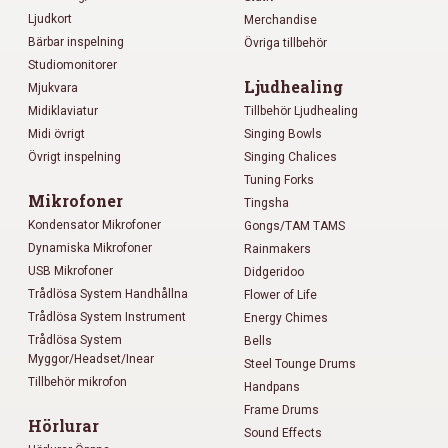
Ljudkort
Merchandise
Bärbar inspelning
Övriga tillbehör
Studiomonitorer
Ljudhealing
Mjukvara
Midiklaviatur
Tillbehör Ljudhealing
Midi övrigt
Singing Bowls
Övrigt inspelning
Singing Chalices
Tuning Forks
Mikrofoner
Tingsha
Kondensator Mikrofoner
Gongs/TAM TAMS
Dynamiska Mikrofoner
Rainmakers
USB Mikrofoner
Didgeridoo
Trådlösa System Handhållna
Flower of Life
Trådlösa System Instrument
Energy Chimes
Trådlösa System
Bells
Myggor/Headset/Inear
Steel Tounge Drums
Tillbehör mikrofon
Handpans
Frame Drums
Hörlurar
Sound Effects