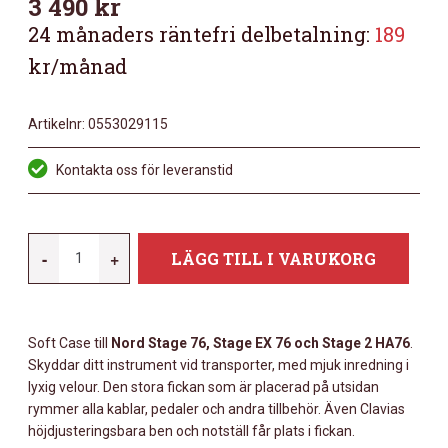
3 490
kr
24 månaders räntefri delbetalning:
189
kr/månad
Artikelnr:
0553029115
Kontakta oss för leveranstid
NORD
-
+
LÄGG TILL I VARUKORG
SOFT
CASE
STAGE
Soft Case till
Nord Stage 76, Stage EX 76 och Stage 2 HA76
.
76/ELECTRO
Skyddar ditt instrument vid transporter, med mjuk inredning i
HP
lyxig velour. Den stora fickan som är placerad på utsidan
MÄNGD
rymmer alla kablar, pedaler och andra tillbehör. Även Clavias
höjdjusteringsbara ben och notställ får plats i fickan.