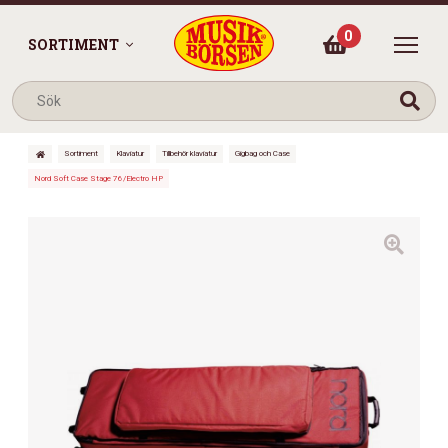
0
SORTIMENT
Sortiment
Klaviatur
Tillbehör klaviatur
Gigbag och Case
Nord Soft Case Stage 76/Electro HP