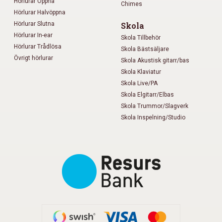
Hörlurar Öppna
Chimes
Hörlurar Halvöppna
Hörlurar Slutna
Skola
Hörlurar In-ear
Skola Tillbehör
Hörlurar Trådlösa
Skola Bästsäljare
Övrigt hörlurar
Skola Akustisk gitarr/bas
Skola Klaviatur
Skola Live/PA
Skola Elgitarr/Elbas
Skola Trummor/Slagverk
Skola Inspelning/Studio