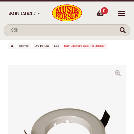
0
SORTIMENT
Sortiment
Live, DJ, Ljus
Ljus
North Light Ceiling Buckle (For Ministage)