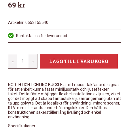
69
kr
Artikelnr:
0553155540
Kontakta oss för leveranstid
NORTH
-
+
LÄGG TILL I VARUKORG
LIGHT
CEILING
BUCKLE
NORTH LIGHT CEILING BUCKLE är ett robust takfäste designat
(FOR
för att enkelt kunna fästa miniljusstativ och ljuseffekter i
MINISTAGE)
taket. Detta fäste möjliggör flexibel installation av ljusen, vilket
gör det möjligt att skapa fantastiska ljusarrangemang utan att
MÄNGD
ta upp golvyta. Det är idealiskt för användning i mindre scener,
KTV-rum eller andra underhållningslokaler. Den hållbara
konstruktionen säkerställer lång livslängd och enkel
användning.
Specifikationer: