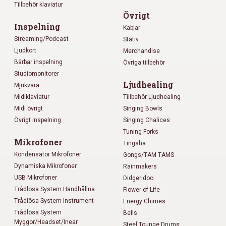
Tillbehör klaviatur
Övrigt
Inspelning
Kablar
Streaming/Podcast
Stativ
Ljudkort
Merchandise
Bärbar inspelning
Övriga tillbehör
Studiomonitorer
Ljudhealing
Mjukvara
Midiklaviatur
Tillbehör Ljudhealing
Midi övrigt
Singing Bowls
Övrigt inspelning
Singing Chalices
Tuning Forks
Mikrofoner
Tingsha
Kondensator Mikrofoner
Gongs/TAM TAMS
Dynamiska Mikrofoner
Rainmakers
USB Mikrofoner
Didgeridoo
Trådlösa System Handhållna
Flower of Life
Trådlösa System Instrument
Energy Chimes
Trådlösa System
Bells
Myggor/Headset/Inear
Steel Tounge Drums