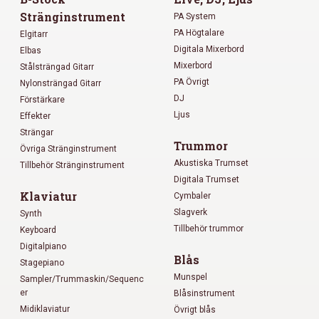
Stränginstrument
PA System
PA Högtalare
Elgitarr
Digitala Mixerbord
Elbas
Mixerbord
Stålsträngad Gitarr
PA Övrigt
Nylonsträngad Gitarr
DJ
Förstärkare
Ljus
Effekter
Strängar
Trummor
Övriga Stränginstrument
Akustiska Trumset
Tillbehör Stränginstrument
Digitala Trumset
Klaviatur
Cymbaler
Slagverk
Synth
Tillbehör trummor
Keyboard
Digitalpiano
Blås
Stagepiano
Munspel
Sampler/Trummaskin/Sequenc
er
Blåsinstrument
Midiklaviatur
Övrigt blås