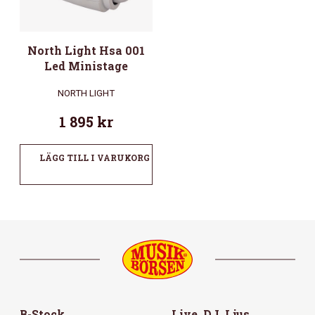
North Light Hsa 001
Led Ministage
NORTH LIGHT
1 895
kr
LÄGG TILL I VARUKORG
B-Stock
Live, DJ, Ljus