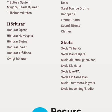
Trådlösa System
Bells
Myggor/Headset/Inear
Steel Tounge Drums
Tillbehör mikrofon
Handpans
Frame Drums
Hörlurar
Sound Effects
Hörlurar Öppna
Chimes
Hörlurar Halvöppna
Hörlurar Slutna
Skola
Hörlurar In-ear
Skola Tillbehör
Hörlurar Trådlösa
Skola Bästsäljare
Övrigt hörlurar
Skola Akustisk gitarr/bas
Skola Klaviatur
Skola Live/PA
Skola Elgitarr/Elbas
Skola Trummor/Slagverk
Skola Inspelning/Studio