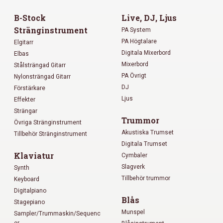
B-Stock
Live, DJ, Ljus
Stränginstrument
PA System
PA Högtalare
Elgitarr
Digitala Mixerbord
Elbas
Mixerbord
Stålsträngad Gitarr
PA Övrigt
Nylonsträngad Gitarr
DJ
Förstärkare
Ljus
Effekter
Strängar
Trummor
Övriga Stränginstrument
Akustiska Trumset
Tillbehör Stränginstrument
Digitala Trumset
Klaviatur
Cymbaler
Slagverk
Synth
Tillbehör trummor
Keyboard
Digitalpiano
Blås
Stagepiano
Munspel
Sampler/Trummaskin/Sequenc
er