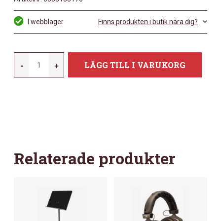
I webblager
Finns produkten i butik nära dig?
MORGAN
-
+
LÄGG TILL I VARUKORG
PK
0
BK
MATT
MÄNGD
Relaterade produkter