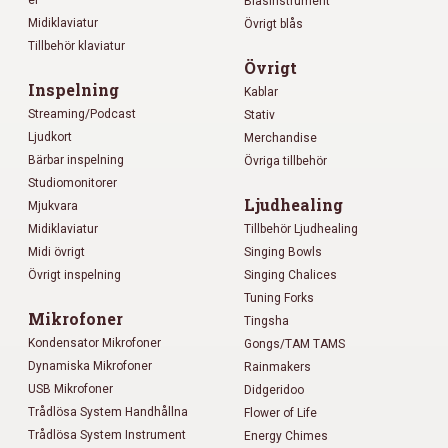
Blåsinstrument
Midiklaviatur
Övrigt blås
Tillbehör klaviatur
Övrigt
Inspelning
Kablar
Streaming/Podcast
Stativ
Ljudkort
Merchandise
Bärbar inspelning
Övriga tillbehör
Studiomonitorer
Ljudhealing
Mjukvara
Midiklaviatur
Tillbehör Ljudhealing
Midi övrigt
Singing Bowls
Övrigt inspelning
Singing Chalices
Tuning Forks
Mikrofoner
Tingsha
Kondensator Mikrofoner
Gongs/TAM TAMS
Dynamiska Mikrofoner
Rainmakers
USB Mikrofoner
Didgeridoo
Trådlösa System Handhållna
Flower of Life
Trådlösa System Instrument
Energy Chimes