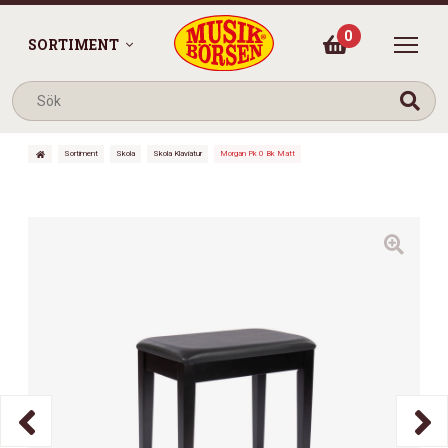
0
SORTIMENT
Sortiment
Skola
Skola Klaviatur
Morgan Pk 0 Bk Matt