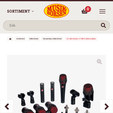
0
SORTIMENT
Sortiment
Mikrofoner
Dynamiska Mikrofoner
Se Electronics V-PACK Arena Black