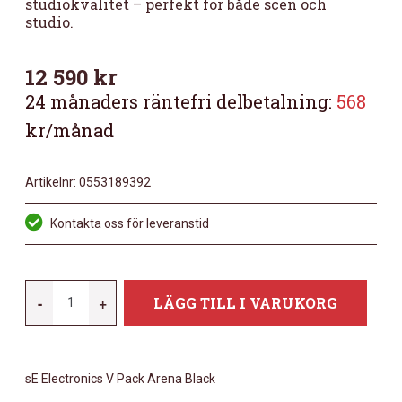
studiokvalitet – perfekt för både scen och
studio.
12 590
kr
24 månaders räntefri delbetalning:
568
kr/månad
Artikelnr:
0553189392
Kontakta oss för leveranstid
SE
-
+
LÄGG TILL I VARUKORG
ELECTRONICS
V-
PACK
sE Electronics V Pack Arena Black
ARENA