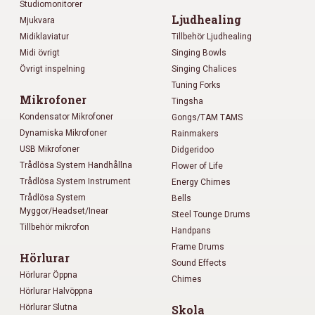
Studiomonitorer
Ljudhealing
Mjukvara
Midiklaviatur
Tillbehör Ljudhealing
Midi övrigt
Singing Bowls
Övrigt inspelning
Singing Chalices
Tuning Forks
Mikrofoner
Tingsha
Kondensator Mikrofoner
Gongs/TAM TAMS
Dynamiska Mikrofoner
Rainmakers
USB Mikrofoner
Didgeridoo
Trådlösa System Handhållna
Flower of Life
Trådlösa System Instrument
Energy Chimes
Trådlösa System
Bells
Myggor/Headset/Inear
Steel Tounge Drums
Tillbehör mikrofon
Handpans
Frame Drums
Hörlurar
Sound Effects
Hörlurar Öppna
Chimes
Hörlurar Halvöppna
Hörlurar Slutna
Skola