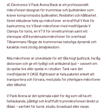
BLACK
sE Electronics V Pack Arena Black är ett professionellt
MÄNGD
mikrofonset designat för trummisar och ljudtekniker som
kräver kompromisslös ljudkvalitet, flexibilitet och hållbarhet.
Setet inkluderar hela sju mikrofoner: en kraftfull V Kick för
bastrumma, tre V Beat-mikrofoner med medföljande V
Clamps för toms, en V7 X för virveltrumman samt ett
stereopar sE8 kondensatormikrofoner för overhead.
Tillsammans fångar de trummornas naturliga dynamik och
karaktär med otrolig detaljrikedom.
Alla mikrofoner är utvecklade för att tåla högt ljudtryck, ha låg
distorsion och ge ett tydligt och artikulerat ljud – oavsett om
du spelar live eller spelar in i studion. Tack vare det
medföljande V CASE flightcaset är hela paketet enkelt att
transportera och förvara, med plats för ytterligare mikrofoner
eller tillbehör.
V Pack Arena är det optimala valet för dig som vill ha ett
heltäckande, pålitligt och kraftfullt trummikrofonset direkt ur
lådan – perfekt för turné, studio, broadcast eller repan.