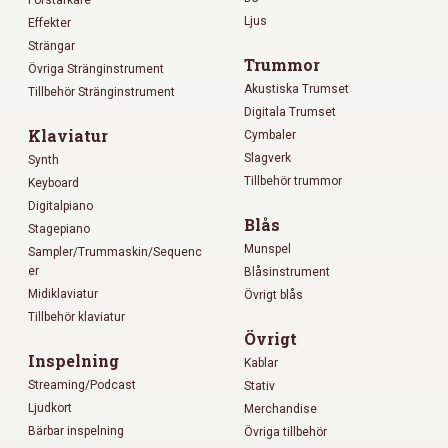
Förstärkare
Ljus
Effekter
Strängar
Trummor
Övriga Stränginstrument
Akustiska Trumset
Tillbehör Stränginstrument
Digitala Trumset
Klaviatur
Cymbaler
Slagverk
Synth
Tillbehör trummor
Keyboard
Digitalpiano
Blås
Stagepiano
Munspel
Sampler/Trummaskin/Sequenc
er
Blåsinstrument
Midiklaviatur
Övrigt blås
Tillbehör klaviatur
Övrigt
Inspelning
Kablar
Streaming/Podcast
Stativ
Ljudkort
Merchandise
Bärbar inspelning
Övriga tillbehör