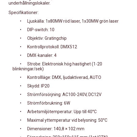
underhållningslokaler.
Specifikationer:
•
Ljuskälla: 1x80MW röd laser, 1x30MW grön laser
•
DIP-switch: 10
•
Objektiv: Gratingchip
•
Kontrollprotokoll: DMX512
•
DMX-kanaler: 4
•
Strobe: Elektronisk hög hastighet (1-20
blinkningar/sek)
•
Kontrollläge: DMX, ljudaktiverad, AUTO
•
Skydd: IP20
•
Strömförsörjning: AC100-240V, DC12V
•
Strömförbrukning: 6W
•
Arbetsmiljötemperatur: Upp till 40°C
•
Maximal yttemperatur vid belysning: 50°C
•
Dimensioner: 140,8 × 102 mm