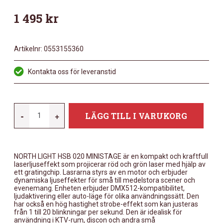
1 495
kr
Artikelnr:
0553155360
Kontakta oss för leveranstid
NORTH
-
+
LÄGG TILL I VARUKORG
LIGHT
HSB
020
NORTH LIGHT HSB 020 MINISTAGE är en kompakt och kraftfull
MINISTAGE
laserljuseffekt som projicerar röd och grön laser med hjälp av
MÄNGD
ett gratingchip. Lasrarna styrs av en motor och erbjuder
dynamiska ljuseffekter för små till medelstora scener och
evenemang. Enheten erbjuder DMX512-kompatibilitet,
ljudaktivering eller auto-läge för olika användningssätt. Den
har också en hög hastighet strobe-effekt som kan justeras
från 1 till 20 blinkningar per sekund. Den är idealisk för
användning i KTV-rum, discon och andra små