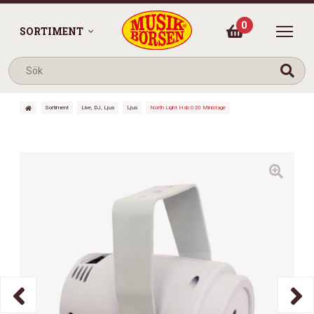
0
SORTIMENT
Sortiment
Live, DJ, Ljus
Ljus
North Light Hsb 020 Ministage