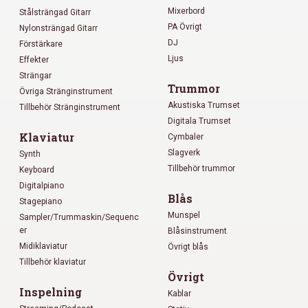
Mixerbord
Stålsträngad Gitarr
PA Övrigt
Nylonsträngad Gitarr
DJ
Förstärkare
Ljus
Effekter
Strängar
Trummor
Övriga Stränginstrument
Akustiska Trumset
Tillbehör Stränginstrument
Digitala Trumset
Klaviatur
Cymbaler
Slagverk
Synth
Tillbehör trummor
Keyboard
Digitalpiano
Blås
Stagepiano
Munspel
Sampler/Trummaskin/Sequenc
er
Blåsinstrument
Midiklaviatur
Övrigt blås
Tillbehör klaviatur
Övrigt
Inspelning
Kablar