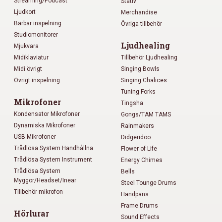
Streaming/Podcast
Stativ
Ljudkort
Merchandise
Bärbar inspelning
Övriga tillbehör
Studiomonitorer
Ljudhealing
Mjukvara
Midiklaviatur
Tillbehör Ljudhealing
Midi övrigt
Singing Bowls
Övrigt inspelning
Singing Chalices
Tuning Forks
Mikrofoner
Tingsha
Kondensator Mikrofoner
Gongs/TAM TAMS
Dynamiska Mikrofoner
Rainmakers
USB Mikrofoner
Didgeridoo
Trådlösa System Handhållna
Flower of Life
Trådlösa System Instrument
Energy Chimes
Trådlösa System
Bells
Myggor/Headset/Inear
Steel Tounge Drums
Tillbehör mikrofon
Handpans
Frame Drums
Hörlurar
Sound Effects