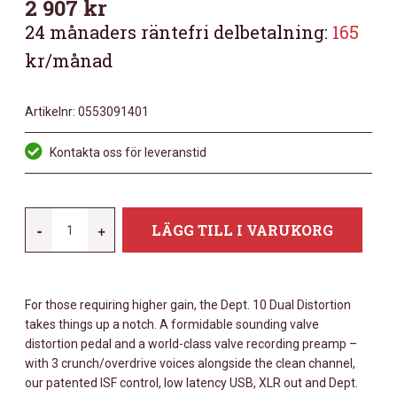
2 907
kr
24 månaders räntefri delbetalning:
165
kr/månad
Artikelnr:
0553091401
Kontakta oss för leveranstid
BLACKSTAR
-
+
LÄGG TILL I VARUKORG
DEPT.
10
DUAL
For those requiring higher gain, the Dept. 10 Dual Distortion
DISTORTION
takes things up a notch. A formidable sounding valve
MÄNGD
distortion pedal and a world-class valve recording preamp –
with 3 crunch/overdrive voices alongside the clean channel,
our patented ISF control, low latency USB, XLR out and Dept.