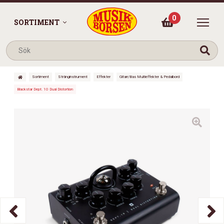
0
SORTIMENT
Sortiment
Stränginstrument
Effekter
Gitarr/Bas Multieffekter & Pedalbord
Blackstar Dept. 10 Dual Distortion