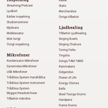
Kablar
Streaming/Podcast
Stativ
Ljudkort
Merchandise
Bärbar inspelning
Övriga tillbehör
Studiomonitorer
Ljudhealing
Mjukvara
Midiklaviatur
Tillbehör Ljudhealing
Midi övrigt
Singing Bowls
Övrigt inspelning
Singing Chalices
Tuning Forks
Mikrofoner
Tingsha
Kondensator Mikrofoner
Gongs/TAM TAMS
Dynamiska Mikrofoner
Rainmakers
USB Mikrofoner
Didgeridoo
Trådlösa System Handhållna
Flower of Life
Trådlösa System Instrument
Energy Chimes
Trådlösa System
Bells
Myggor/Headset/Inear
Steel Tounge Drums
Tillbehör mikrofon
Handpans
Frame Drums