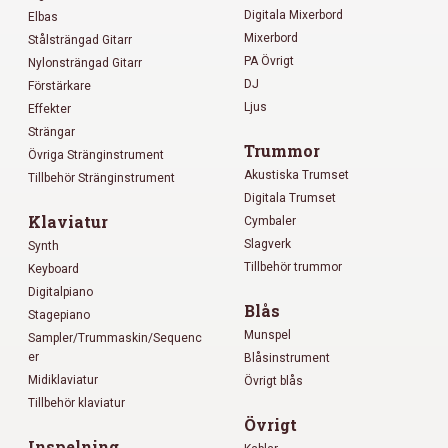
Digitala Mixerbord
Elbas
Mixerbord
Stålsträngad Gitarr
PA Övrigt
Nylonsträngad Gitarr
DJ
Förstärkare
Ljus
Effekter
Strängar
Trummor
Övriga Stränginstrument
Akustiska Trumset
Tillbehör Stränginstrument
Digitala Trumset
Klaviatur
Cymbaler
Slagverk
Synth
Tillbehör trummor
Keyboard
Digitalpiano
Blås
Stagepiano
Munspel
Sampler/Trummaskin/Sequenc
er
Blåsinstrument
Midiklaviatur
Övrigt blås
Tillbehör klaviatur
Övrigt
Inspelning