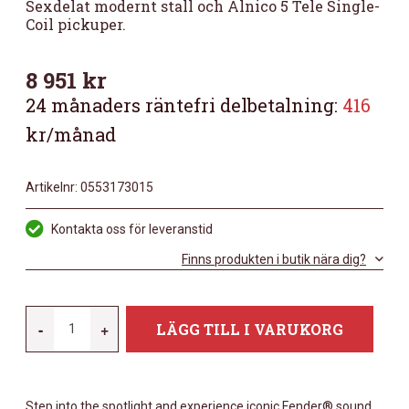
Sexdelat modernt stall och Alnico 5 Tele Single-
Coil pickuper.
8 951
kr
24 månaders räntefri delbetalning:
416
kr/månad
Artikelnr:
0553173015
Kontakta oss för leveranstid
Finns produkten i butik nära dig?
FENDER
-
+
LÄGG TILL I VARUKORG
PLAYER
II
TELECASTER
Step into the spotlight and experience iconic Fender® sound
MAPLE