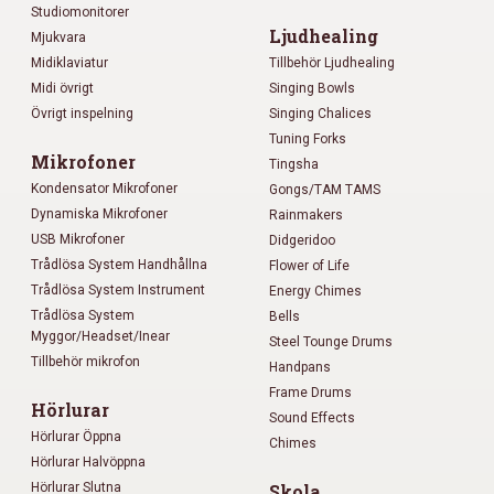
Studiomonitorer
Ljudhealing
Mjukvara
Midiklaviatur
Tillbehör Ljudhealing
Midi övrigt
Singing Bowls
Övrigt inspelning
Singing Chalices
Tuning Forks
Mikrofoner
Tingsha
Kondensator Mikrofoner
Gongs/TAM TAMS
Dynamiska Mikrofoner
Rainmakers
USB Mikrofoner
Didgeridoo
Trådlösa System Handhållna
Flower of Life
Trådlösa System Instrument
Energy Chimes
Trådlösa System
Bells
Myggor/Headset/Inear
Steel Tounge Drums
Tillbehör mikrofon
Handpans
Frame Drums
Hörlurar
Sound Effects
Hörlurar Öppna
Chimes
Hörlurar Halvöppna
Hörlurar Slutna
Skola