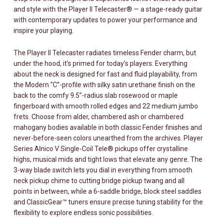
and style with the Player II Telecaster® — a stage-ready guitar
FINGERBOARD,
with contemporary updates to power your performance and
BLACK
inspire your playing.
MÄNGD
The Player II Telecaster radiates timeless Fender charm, but
under the hood, it’s primed for today’s players. Everything
about the neck is designed for fast and fluid playability, from
the Modern “C”-profile with silky satin urethane finish on the
back to the comfy 9.5”-radius slab rosewood or maple
fingerboard with smooth rolled edges and 22 medium jumbo
frets. Choose from alder, chambered ash or chambered
mahogany bodies available in both classic Fender finishes and
never-before-seen colors unearthed from the archives. Player
Series Alnico V Single-Coil Tele® pickups offer crystalline
highs, musical mids and tight lows that elevate any genre. The
3-way blade switch lets you dial in everything from smooth
neck pickup chime to cutting bridge pickup twang and all
points in between, while a 6-saddle bridge, block steel saddles
and ClassicGear™ tuners ensure precise tuning stability for the
flexibility to explore endless sonic possibilities.