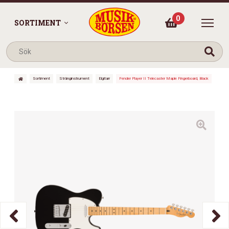
0
SORTIMENT
Sortiment
Stränginstrument
Elgitarr
Fender Player II Telecaster Maple Fingerboard, Black