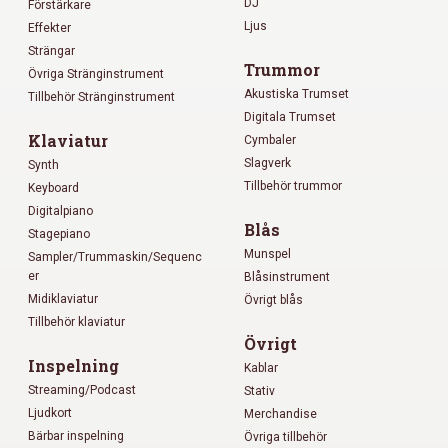
DJ
Förstärkare
Ljus
Effekter
Strängar
Trummor
Övriga Stränginstrument
Akustiska Trumset
Tillbehör Stränginstrument
Digitala Trumset
Klaviatur
Cymbaler
Slagverk
Synth
Tillbehör trummor
Keyboard
Digitalpiano
Blås
Stagepiano
Munspel
Sampler/Trummaskin/Sequenc
er
Blåsinstrument
Midiklaviatur
Övrigt blås
Tillbehör klaviatur
Övrigt
Inspelning
Kablar
Streaming/Podcast
Stativ
Ljudkort
Merchandise
Bärbar inspelning
Övriga tillbehör