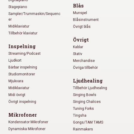
Digitalpiano
Blås
Stagepiano
Munspel
Sampler/Trummaskin/Sequenc
er
Blåsinstrument
Midiklaviatur
Övrigt blås
Tillbehör klaviatur
Övrigt
Inspelning
Kablar
Streaming/Podcast
Stativ
Ljudkort
Merchandise
Bärbar inspelning
Övriga tillbehör
Studiomonitorer
Ljudhealing
Mjukvara
Midiklaviatur
Tillbehör Ljudhealing
Midi övrigt
Singing Bowls
Övrigt inspelning
Singing Chalices
Tuning Forks
Mikrofoner
Tingsha
Kondensator Mikrofoner
Gongs/TAM TAMS
Dynamiska Mikrofoner
Rainmakers