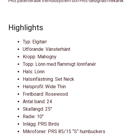
PRS patenterade tremolosystem och PRS-designad mekanik.
Highlights
Typ: Elgitarr
Utförande: Vänsterhänt
Kropp: Mahogny
Topp: Lönn med flammigt lönnfanér
Hals: Lönn
Halsinfästning: Set Neck
Halsprofil: Wide Thin
Fretboard: Rosewood
Antal band: 24
Skallängd: 25″
Radie: 10″
Inlägg: PRS Birds
Mikrofoner: PRS 85/15 “S” humbuckers