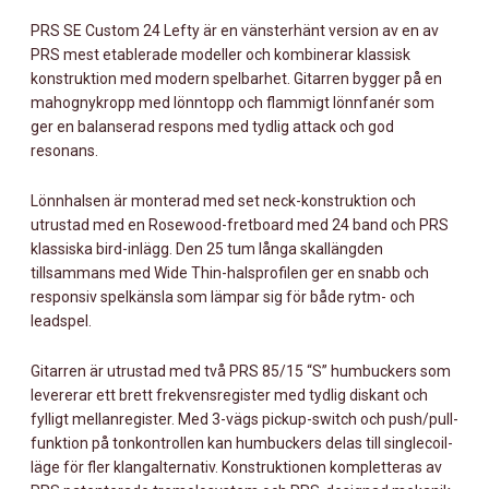
MÄNGD
PRS SE Custom 24 Lefty är en vänsterhänt version av en av
PRS mest etablerade modeller och kombinerar klassisk
konstruktion med modern spelbarhet. Gitarren bygger på en
mahognykropp med lönntopp och flammigt lönnfanér som
ger en balanserad respons med tydlig attack och god
resonans.
Lönnhalsen är monterad med set neck-konstruktion och
utrustad med en Rosewood-fretboard med 24 band och PRS
klassiska bird-inlägg. Den 25 tum långa skallängden
tillsammans med Wide Thin-halsprofilen ger en snabb och
responsiv spelkänsla som lämpar sig för både rytm- och
leadspel.
Gitarren är utrustad med två PRS 85/15 “S” humbuckers som
levererar ett brett frekvensregister med tydlig diskant och
fylligt mellanregister. Med 3-vägs pickup-switch och push/pull-
funktion på tonkontrollen kan humbuckers delas till singlecoil-
läge för fler klangalternativ. Konstruktionen kompletteras av