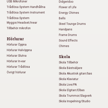
USB Mikrofoner
Didgeridoo
Trådlösa System Handhållna
Flower of Life
Trådlösa System Instrument
Energy Chimes
Trådlösa System
Bells
Myggor/Headset/Inear
Steel Tounge Drums
Tillbehör mikrofon
Handpans
Frame Drums
Hörlurar
Sound Effects
Hörlurar Öppna
Chimes
Hörlurar Halvöppna
Hörlurar Slutna
Skola
Hörlurar In-ear
Skola Tillbehör
Hörlurar Trådlösa
Skola Bästsäljare
Övrigt hörlurar
Skola Akustisk gitarr/bas
Skola Klaviatur
Skola Live/PA
Skola Elgitarr/Elbas
Skola Trummor/Slagverk
Skola Inspelning/Studio