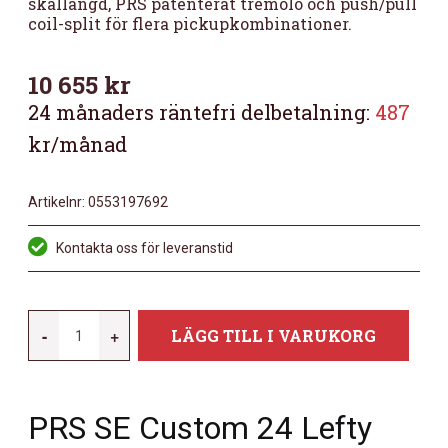
skallängd, PRS patenterat tremolo och push/pull
coil-split för flera pickupkombinationer.
10 655
kr
24 månaders räntefri delbetalning:
487
kr/månad
Artikelnr:
0553197692
Kontakta oss för leveranstid
PRS
-
+
LÄGG TILL I VARUKORG
CUSTOM
24
LEFTY
PRS SE Custom 24 Lefty
SLATE
BLUE