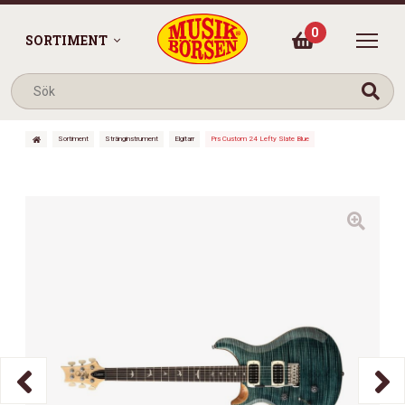
0
SORTIMENT
Sortiment
Stränginstrument
Elgitarr
Prs Custom 24 Lefty Slate Blue