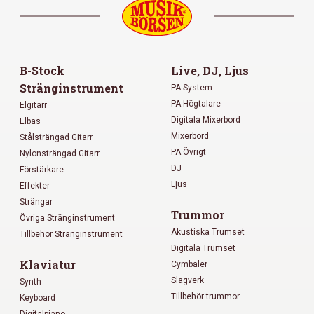
B-Stock
Live, DJ, Ljus
Stränginstrument
PA System
PA Högtalare
Elgitarr
Digitala Mixerbord
Elbas
Mixerbord
Stålsträngad Gitarr
PA Övrigt
Nylonsträngad Gitarr
DJ
Förstärkare
Ljus
Effekter
Strängar
Trummor
Övriga Stränginstrument
Akustiska Trumset
Tillbehör Stränginstrument
Digitala Trumset
Klaviatur
Cymbaler
Slagverk
Synth
Tillbehör trummor
Keyboard