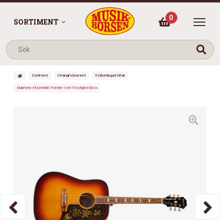
0
SORTIMENT
Sortiment
Stränginstrument
Stålsträngad Gitarr
Epiphone Masterbilt Frontier Iced Tea Aged Gloss