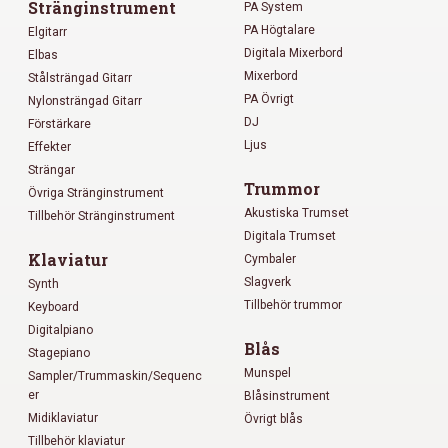
Stränginstrument
PA System
PA Högtalare
Elgitarr
Digitala Mixerbord
Elbas
Mixerbord
Stålsträngad Gitarr
PA Övrigt
Nylonsträngad Gitarr
DJ
Förstärkare
Ljus
Effekter
Strängar
Trummor
Övriga Stränginstrument
Akustiska Trumset
Tillbehör Stränginstrument
Digitala Trumset
Klaviatur
Cymbaler
Slagverk
Synth
Tillbehör trummor
Keyboard
Digitalpiano
Blås
Stagepiano
Munspel
Sampler/Trummaskin/Sequenc
er
Blåsinstrument
Midiklaviatur
Övrigt blås
Tillbehör klaviatur