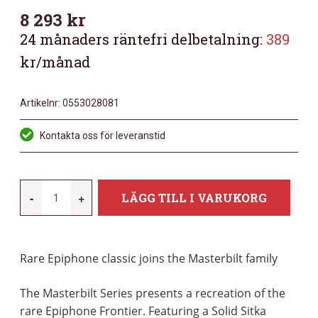
8 293
kr
24 månaders räntefri delbetalning:
389
kr/månad
Artikelnr:
0553028081
Kontakta oss för leveranstid
EPIPHONE
-
+
LÄGG TILL I VARUKORG
MASTERBILT
FRONTIER
ICED
Rare Epiphone classic joins the Masterbilt family
TEA
AGED
The Masterbilt Series presents a recreation of the
GLOSS
rare Epiphone Frontier. Featuring a Solid Sitka
MÄNGD