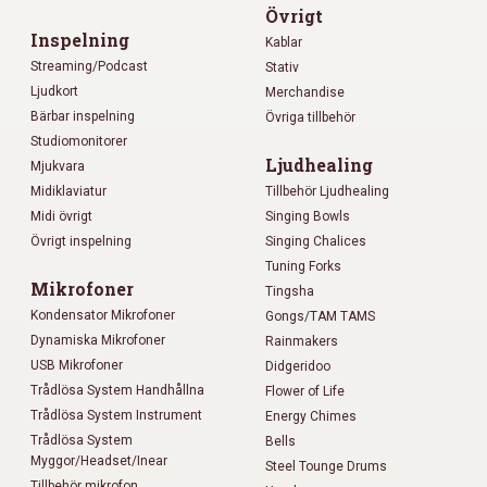
Övrigt
Inspelning
Kablar
Streaming/Podcast
Stativ
Ljudkort
Merchandise
Bärbar inspelning
Övriga tillbehör
Studiomonitorer
Ljudhealing
Mjukvara
Midiklaviatur
Tillbehör Ljudhealing
Midi övrigt
Singing Bowls
Övrigt inspelning
Singing Chalices
Tuning Forks
Mikrofoner
Tingsha
Kondensator Mikrofoner
Gongs/TAM TAMS
Dynamiska Mikrofoner
Rainmakers
USB Mikrofoner
Didgeridoo
Trådlösa System Handhållna
Flower of Life
Trådlösa System Instrument
Energy Chimes
Trådlösa System
Bells
Myggor/Headset/Inear
Steel Tounge Drums
Tillbehör mikrofon