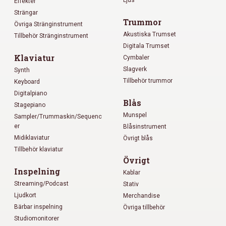
Effekter
Strängar
Trummor
Övriga Stränginstrument
Akustiska Trumset
Tillbehör Stränginstrument
Digitala Trumset
Klaviatur
Cymbaler
Slagverk
Synth
Tillbehör trummor
Keyboard
Digitalpiano
Blås
Stagepiano
Munspel
Sampler/Trummaskin/Sequenc
er
Blåsinstrument
Midiklaviatur
Övrigt blås
Tillbehör klaviatur
Övrigt
Inspelning
Kablar
Streaming/Podcast
Stativ
Ljudkort
Merchandise
Bärbar inspelning
Övriga tillbehör
Studiomonitorer