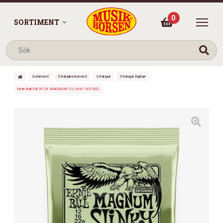
0
SORTIMENT
Sortiment
Stränginstrument
Strängar
Strängar Elgitarr
Ernie-Ball EB-2618 MAGNUM SLINKY NICKEL