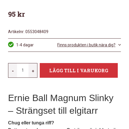
95
kr
Artikelnr:
0553048409
1-4 dagar
Finns produkten i butik nära dig?
ERNIE-
-
+
LÄGG TILL I VARUKORG
BALL
EB-
2618
Ernie Ball Magnum Slinky
MAGNUM
SLINKY
– Strängset till elgitarr
NICKEL
MÄNGD
Chug eller tunga riff?