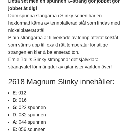
Detta set med en spunnen G-sträng gör jobbet gör
jobbet åt dig!
Dom spunna stängarna i Slinky-serien har en
hexformad kärna av tennplätterad stål som lindas med
nickelpläterat stål.
Plain-strängarna är tillverkade av tennplätterat kolstål
som värms upp till exakt rätt temperatur för att ge
strängen en klar & balanserad ton.
Ernie Ball’s Slinky-strängar är det självklara
strängvalet för mängder av gitarrister världen över!
2618 Magnum Slinky innehåller:
E:
012
B:
016
G:
022 spunnen
D:
032 spunnen
A:
044 spunnen
E:
056 spunnen