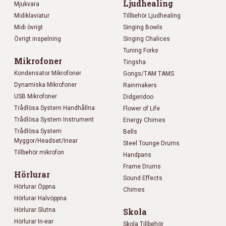
Ljudhealing
Mjukvara
Midiklaviatur
Tillbehör Ljudhealing
Midi övrigt
Singing Bowls
Övrigt inspelning
Singing Chalices
Tuning Forks
Mikrofoner
Tingsha
Kondensator Mikrofoner
Gongs/TAM TAMS
Dynamiska Mikrofoner
Rainmakers
USB Mikrofoner
Didgeridoo
Trådlösa System Handhållna
Flower of Life
Trådlösa System Instrument
Energy Chimes
Trådlösa System
Bells
Myggor/Headset/Inear
Steel Tounge Drums
Tillbehör mikrofon
Handpans
Frame Drums
Hörlurar
Sound Effects
Hörlurar Öppna
Chimes
Hörlurar Halvöppna
Hörlurar Slutna
Skola
Hörlurar In-ear
Skola Tillbehör