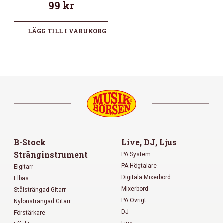
99
kr
LÄGG TILL I VARUKORG
B-Stock
Live, DJ, Ljus
Stränginstrument
PA System
PA Högtalare
Elgitarr
Digitala Mixerbord
Elbas
Mixerbord
Stålsträngad Gitarr
PA Övrigt
Nylonsträngad Gitarr
DJ
Förstärkare
Ljus