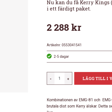
Nu kan du få Kerry Kings
i ett färdigt paket.
2 288
kr
Artikelnr:
0553041541
2-5 dagar
EMG
-
+
LÄGG TILL I
KERRY
KING
PICKUP
Kombinationen av EMG-81 och EMG-8
SET
brutala dist som Kerry älskar. Detta s
MÄNGD