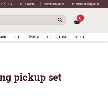
 & POLICY
MITT KONTO
musikborsen.se
info@musikborsen.se
0
MOR
BLÅS
ÖVRIGT
LJUDHEALING
SKOLA
ng pickup set