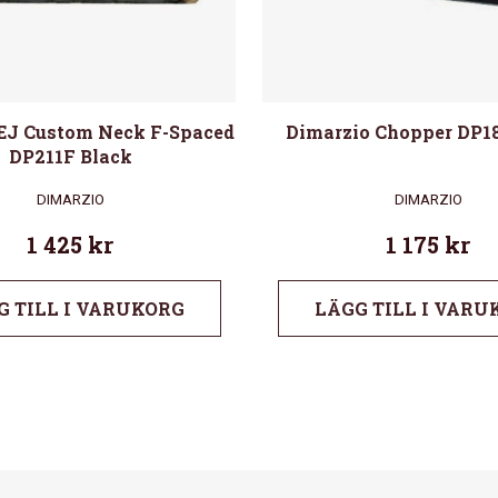
EJ Custom Neck F-Spaced
Dimarzio Chopper DP1
DP211F Black
DIMARZIO
DIMARZIO
1 425
kr
1 175
kr
G TILL I VARUKORG
LÄGG TILL I VARU