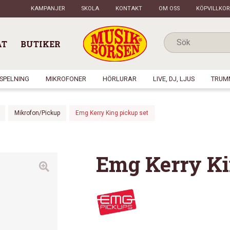
KAMPANJER
SKOLA
KONTAKT
OM OSS
KÖPVILLKOR
AT
BUTIKER
NSPELNING
MIKROFONER
HÖRLURAR
LIVE, DJ, LJUS
TRUM
Mikrofon/Pickup
Emg Kerry King pickup set
Emg Kerry Ki