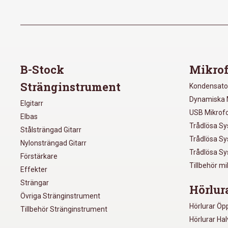
B-Stock
Mikrof
Stränginstrument
Kondensato
Dynamiska 
Elgitarr
USB Mikrof
Elbas
Trådlösa S
Stålsträngad Gitarr
Trådlösa S
Nylonsträngad Gitarr
Trådlösa S
Förstärkare
Tillbehör m
Effekter
Strängar
Hörlur
Övriga Stränginstrument
Hörlurar Öp
Tillbehör Stränginstrument
Hörlurar Ha