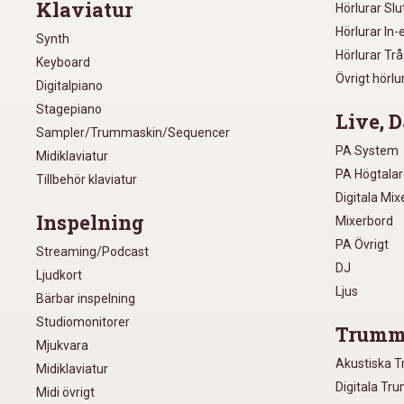
Klaviatur
Hörlurar Sl
Hörlurar In-
Synth
Hörlurar Tr
Keyboard
Övrigt hörlu
Digitalpiano
Stagepiano
Live, D
Sampler/Trummaskin/Sequencer
PA System
Midiklaviatur
PA Högtala
Tillbehör klaviatur
Digitala Mi
Inspelning
Mixerbord
PA Övrigt
Streaming/Podcast
DJ
Ljudkort
Ljus
Bärbar inspelning
Studiomonitorer
Trumm
Mjukvara
Akustiska 
Midiklaviatur
Digitala Tr
Midi övrigt