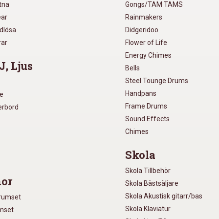
utna
Gongs/TAM TAMS
ear
Rainmakers
ådlösa
Didgeridoo
rar
Flower of Life
Energy Chimes
J, Ljus
Bells
Steel Tounge Drums
Handpans
re
Frame Drums
xerbord
Sound Effects
Chimes
Skola
Skola Tillbehör
or
Skola Bästsäljare
Skola Akustisk gitarr/bas
Trumset
Skola Klaviatur
umset