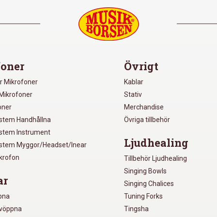
oner
Övrigt
r Mikrofoner
Kablar
Mikrofoner
Stativ
oner
Merchandise
ystem Handhållna
Övriga tillbehör
ystem Instrument
Ljudhealing
ystem Myggor/Headset/Inear
ikrofon
Tillbehör Ljudhealing
Singing Bowls
ar
Singing Chalices
pna
Tuning Forks
lvöppna
Tingsha