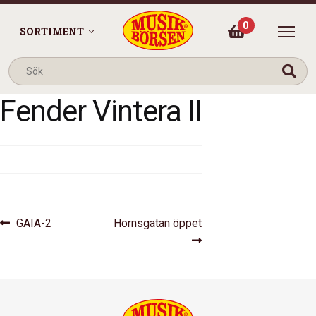
0
SORTIMENT
Fender Vintera II
Inläggsnavigering
Föregående
Nästa
GAIA-2
Hornsgatan öppet
inlägg:
inlägg: