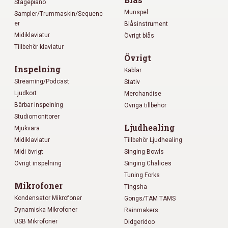
Stagepiano
Munspel
Sampler/Trummaskin/Sequenc
er
Blåsinstrument
Midiklaviatur
Övrigt blås
Tillbehör klaviatur
Övrigt
Inspelning
Kablar
Streaming/Podcast
Stativ
Ljudkort
Merchandise
Bärbar inspelning
Övriga tillbehör
Studiomonitorer
Ljudhealing
Mjukvara
Midiklaviatur
Tillbehör Ljudhealing
Midi övrigt
Singing Bowls
Övrigt inspelning
Singing Chalices
Tuning Forks
Mikrofoner
Tingsha
Kondensator Mikrofoner
Gongs/TAM TAMS
Dynamiska Mikrofoner
Rainmakers
USB Mikrofoner
Didgeridoo