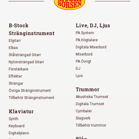
B-Stock
Live, DJ, Ljus
Stränginstrument
PA System
PA Högtalare
Elgitarr
Digitala Mixerbord
Elbas
Mixerbord
Stålsträngad Gitarr
PA Övrigt
Nylonsträngad Gitarr
DJ
Förstärkare
Ljus
Effekter
Strängar
Trummor
Övriga Stränginstrument
Akustiska Trumset
Tillbehör Stränginstrument
Digitala Trumset
Klaviatur
Cymbaler
Slagverk
Synth
Tillbehör trummor
Keyboard
Digitalpiano
Blås