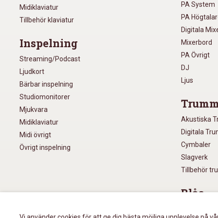
PA System
Midiklaviatur
PA Högtala
Tillbehör klaviatur
Digitala Mi
Inspelning
Mixerbord
PA Övrigt
Streaming/Podcast
DJ
Ljudkort
Ljus
Bärbar inspelning
Studiomonitorer
Trumm
Mjukvara
Akustiska 
Midiklaviatur
Digitala Tr
Midi övrigt
Cymbaler
Övrigt inspelning
Slagverk
Tillbehör t
Blås
Munspel
Vi använder cookies för att ge dig bästa möjliga upplevelse på vå