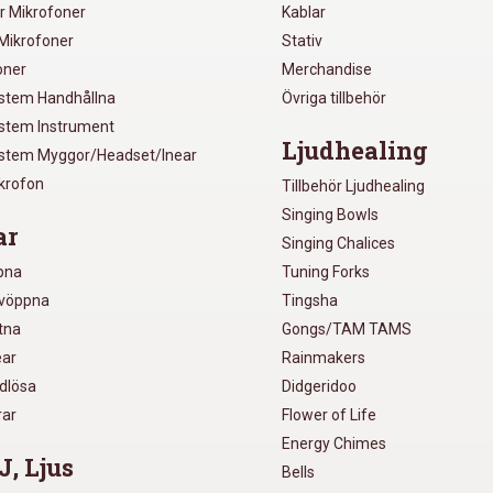
r Mikrofoner
Kablar
Mikrofoner
Stativ
oner
Merchandise
ystem Handhållna
Övriga tillbehör
ystem Instrument
Ljudhealing
ystem Myggor/Headset/Inear
ikrofon
Tillbehör Ljudhealing
Singing Bowls
ar
Singing Chalices
pna
Tuning Forks
lvöppna
Tingsha
utna
Gongs/TAM TAMS
ear
Rainmakers
ådlösa
Didgeridoo
rar
Flower of Life
Energy Chimes
J, Ljus
Bells