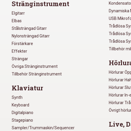
Stränginstrument
Kondensato
Dynamiska 
Elgitarr
USB Mikrof
Elbas
Trådlösa S
Stålsträngad Gitarr
Trådlösa S
Nylonsträngad Gitarr
Trådlösa S
Förstärkare
Tillbehör m
Effekter
Strängar
Hörlur
Övriga Stränginstrument
Hörlurar Öp
Tillbehör Stränginstrument
Hörlurar Ha
Klaviatur
Hörlurar Sl
Hörlurar In-
Synth
Hörlurar Tr
Keyboard
Övrigt hörlu
Digitalpiano
Stagepiano
Live, D
Sampler/Trummaskin/Sequencer