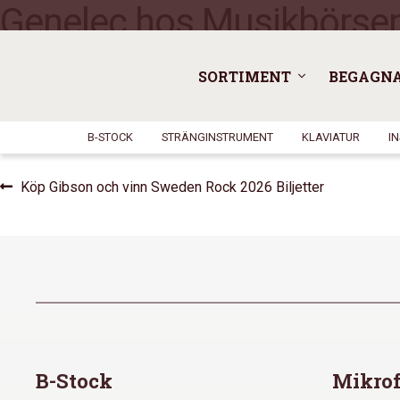
Genelec hos Musikbörse
SORTIMENT
BEGAGN
B-STOCK
STRÄNGINSTRUMENT
KLAVIATUR
I
Inläggsnavigering
Föregående
Köp Gibson och vinn Sweden Rock 2026 Biljetter
inlägg:
B-Stock
Mikrof