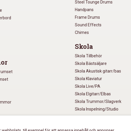
Steel Tounge Drums
Handpans
re
Frame Drums
xerbord
Sound Effects
Chimes
Skola
Skola Tillbehör
or
Skola Bästsäljare
Skola Akustisk gitarr/bas
Trumset
Skola Klaviatur
umset
Skola Live/PA
Skola Elgitarr/Elbas
Skola Trummor/Slagverk
rummor
Skola Inspelning/Studio
r webbplats, till exempel för att anpassa innehåll och annonser,