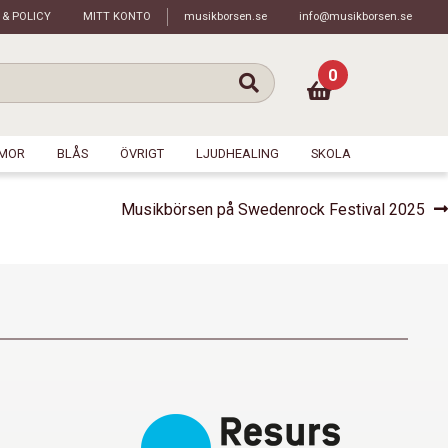
 & POLICY
MITT KONTO
musikborsen.se
info@musikborsen.se
0
MOR
BLÅS
ÖVRIGT
LJUDHEALING
SKOLA
Nästa
Musikbörsen på Swedenrock Festival 2025
inlägg: