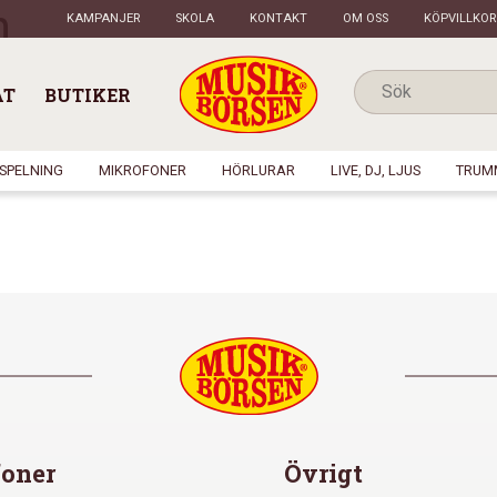
n
KAMPANJER
SKOLA
KONTAKT
OM OSS
KÖPVILLKOR
AT
BUTIKER
NSPELNING
MIKROFONER
HÖRLURAR
LIVE, DJ, LJUS
TRUM
oner
Övrigt