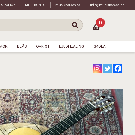
 & POLICY
MITT KONTO
musikborsen.se
info@musikborsen.se
0
MOR
BLÅS
ÖVRIGT
LJUDHEALING
SKOLA