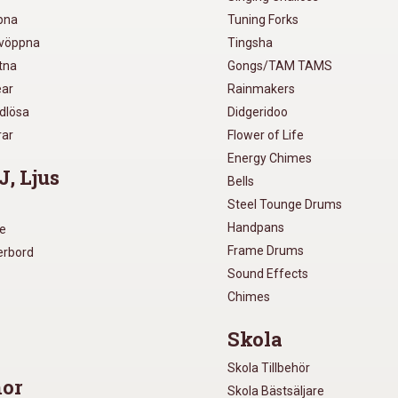
pna
Tuning Forks
lvöppna
Tingsha
utna
Gongs/TAM TAMS
ear
Rainmakers
ådlösa
Didgeridoo
rar
Flower of Life
Energy Chimes
J, Ljus
Bells
Steel Tounge Drums
Handpans
re
Frame Drums
xerbord
Sound Effects
Chimes
Skola
Skola Tillbehör
or
Skola Bästsäljare