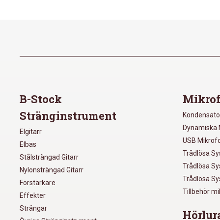
B-Stock
Mikrof
Stränginstrument
Kondensato
Dynamiska 
Elgitarr
USB Mikrof
Elbas
Trådlösa S
Stålsträngad Gitarr
Trådlösa S
Nylonsträngad Gitarr
Trådlösa S
Förstärkare
Tillbehör m
Effekter
Strängar
Hörlur