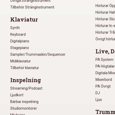
Övriga Stränginstrument
Hörlurar Öp
Tillbehör Stränginstrument
Hörlurar Ha
Klaviatur
Hörlurar Sl
Hörlurar In-
Synth
Hörlurar Tr
Keyboard
Övrigt hörlu
Digitalpiano
Stagepiano
Live, D
Sampler/Trummaskin/Sequencer
PA System
Midiklaviatur
PA Högtala
Tillbehör klaviatur
Digitala Mi
Inspelning
Mixerbord
PA Övrigt
Streaming/Podcast
DJ
Ljudkort
Ljus
Bärbar inspelning
Studiomonitorer
Trumm