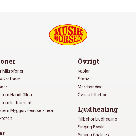
oner
Övrigt
r Mikrofoner
Kablar
Mikrofoner
Stativ
oner
Merchandise
ystem Handhållna
Övriga tillbehör
ystem Instrument
Ljudhealing
ystem Myggor/Headset/Inear
ikrofon
Tillbehör Ljudhealing
Singing Bowls
ar
Singing Chalices