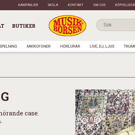
KAMPANJER
SKOLA
KONTAKT
OM OSS
KÖPVILLKOR
AT
BUTIKER
NSPELNING
MIKROFONER
HÖRLURAR
LIVE, DJ, LJUS
TRUM
 G
hörande case.
.