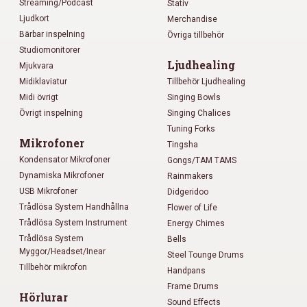
Streaming/Podcast
Stativ
Ljudkort
Merchandise
Bärbar inspelning
Övriga tillbehör
Studiomonitorer
Ljudhealing
Mjukvara
Midiklaviatur
Tillbehör Ljudhealing
Midi övrigt
Singing Bowls
Övrigt inspelning
Singing Chalices
Tuning Forks
Mikrofoner
Tingsha
Kondensator Mikrofoner
Gongs/TAM TAMS
Dynamiska Mikrofoner
Rainmakers
USB Mikrofoner
Didgeridoo
Trådlösa System Handhållna
Flower of Life
Trådlösa System Instrument
Energy Chimes
Trådlösa System
Bells
Myggor/Headset/Inear
Steel Tounge Drums
Tillbehör mikrofon
Handpans
Frame Drums
Hörlurar
Sound Effects