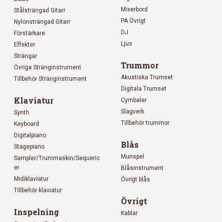
Mixerbord
Stålsträngad Gitarr
PA Övrigt
Nylonsträngad Gitarr
DJ
Förstärkare
Ljus
Effekter
Strängar
Trummor
Övriga Stränginstrument
Akustiska Trumset
Tillbehör Stränginstrument
Digitala Trumset
Klaviatur
Cymbaler
Slagverk
Synth
Tillbehör trummor
Keyboard
Digitalpiano
Blås
Stagepiano
Munspel
Sampler/Trummaskin/Sequenc
er
Blåsinstrument
Midiklaviatur
Övrigt blås
Tillbehör klaviatur
Övrigt
Inspelning
Kablar