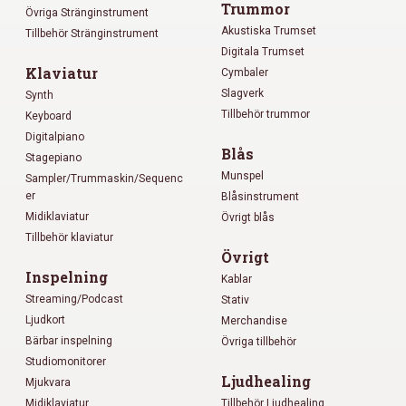
Trummor
Övriga Stränginstrument
Akustiska Trumset
Tillbehör Stränginstrument
Digitala Trumset
Klaviatur
Cymbaler
Slagverk
Synth
Tillbehör trummor
Keyboard
Digitalpiano
Blås
Stagepiano
Munspel
Sampler/Trummaskin/Sequenc
er
Blåsinstrument
Midiklaviatur
Övrigt blås
Tillbehör klaviatur
Övrigt
Inspelning
Kablar
Streaming/Podcast
Stativ
Ljudkort
Merchandise
Bärbar inspelning
Övriga tillbehör
Studiomonitorer
Ljudhealing
Mjukvara
Midiklaviatur
Tillbehör Ljudhealing