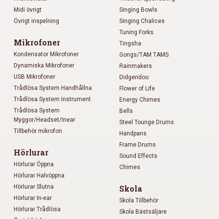
Midi övrigt
Singing Bowls
Övrigt inspelning
Singing Chalices
Tuning Forks
Mikrofoner
Tingsha
Kondensator Mikrofoner
Gongs/TAM TAMS
Dynamiska Mikrofoner
Rainmakers
USB Mikrofoner
Didgeridoo
Trådlösa System Handhållna
Flower of Life
Trådlösa System Instrument
Energy Chimes
Trådlösa System
Bells
Myggor/Headset/Inear
Steel Tounge Drums
Tillbehör mikrofon
Handpans
Frame Drums
Hörlurar
Sound Effects
Hörlurar Öppna
Chimes
Hörlurar Halvöppna
Hörlurar Slutna
Skola
Hörlurar In-ear
Skola Tillbehör
Hörlurar Trådlösa
Skola Bästsäljare