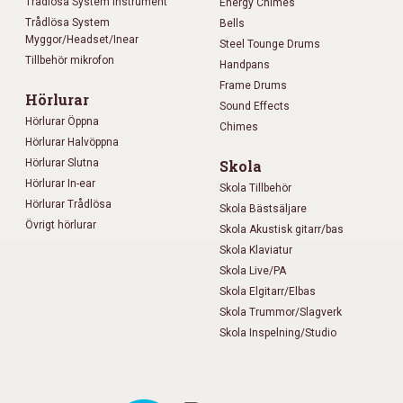
Trådlösa System Instrument
Energy Chimes
Trådlösa System
Bells
Myggor/Headset/Inear
Steel Tounge Drums
Tillbehör mikrofon
Handpans
Frame Drums
Hörlurar
Sound Effects
Hörlurar Öppna
Chimes
Hörlurar Halvöppna
Hörlurar Slutna
Skola
Hörlurar In-ear
Skola Tillbehör
Hörlurar Trådlösa
Skola Bästsäljare
Övrigt hörlurar
Skola Akustisk gitarr/bas
Skola Klaviatur
Skola Live/PA
Skola Elgitarr/Elbas
Skola Trummor/Slagverk
Skola Inspelning/Studio