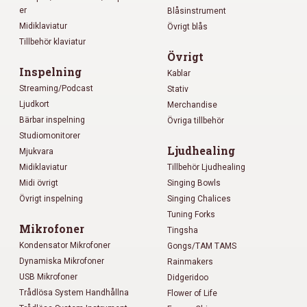
er
Blåsinstrument
Midiklaviatur
Övrigt blås
Tillbehör klaviatur
Övrigt
Inspelning
Kablar
Streaming/Podcast
Stativ
Ljudkort
Merchandise
Bärbar inspelning
Övriga tillbehör
Studiomonitorer
Ljudhealing
Mjukvara
Midiklaviatur
Tillbehör Ljudhealing
Midi övrigt
Singing Bowls
Övrigt inspelning
Singing Chalices
Tuning Forks
Mikrofoner
Tingsha
Kondensator Mikrofoner
Gongs/TAM TAMS
Dynamiska Mikrofoner
Rainmakers
USB Mikrofoner
Didgeridoo
Trådlösa System Handhållna
Flower of Life