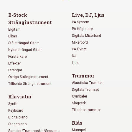
B-Stock
Live, DJ, Ljus
Stränginstrument
PA System
PA Högtalare
Elgitarr
Digitala Mixerbord
Elbas
Mixerbord
Stålsträngad Gitarr
PA Övrigt
Nylonsträngad Gitarr
DJ
Förstärkare
Ljus
Effekter
Strängar
Trummor
Övriga Stränginstrument
Akustiska Trumset
Tillbehör Stränginstrument
Digitala Trumset
Klaviatur
Cymbaler
Slagverk
Synth
Tillbehör trummor
Keyboard
Digitalpiano
Blås
Stagepiano
Munspel
Sampler/Trummaskin/Sequenc