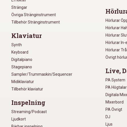
Effekter
Strängar
Hörlur
Övriga Stränginstrument
Hörlurar Öp
Tillbehör Stränginstrument
Hörlurar Ha
Klaviatur
Hörlurar Sl
Hörlurar In-
Synth
Hörlurar Tr
Keyboard
Övrigt hörlu
Digitalpiano
Stagepiano
Live, D
Sampler/Trummaskin/Sequencer
PA System
Midiklaviatur
PA Högtala
Tillbehör klaviatur
Digitala Mi
Inspelning
Mixerbord
PA Övrigt
Streaming/Podcast
DJ
Ljudkort
Ljus
Bärbar inspelning