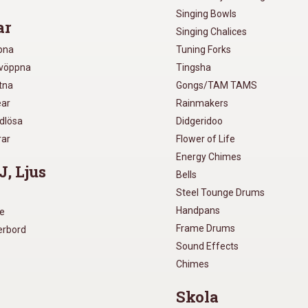
Singing Bowls
ar
Singing Chalices
pna
Tuning Forks
lvöppna
Tingsha
utna
Gongs/TAM TAMS
ear
Rainmakers
ådlösa
Didgeridoo
rar
Flower of Life
Energy Chimes
J, Ljus
Bells
Steel Tounge Drums
Handpans
re
Frame Drums
xerbord
Sound Effects
Chimes
Skola