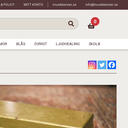
 & POLICY
MITT KONTO
musikborsen.se
info@musikborsen.se
0
MOR
BLÅS
ÖVRIGT
LJUDHEALING
SKOLA