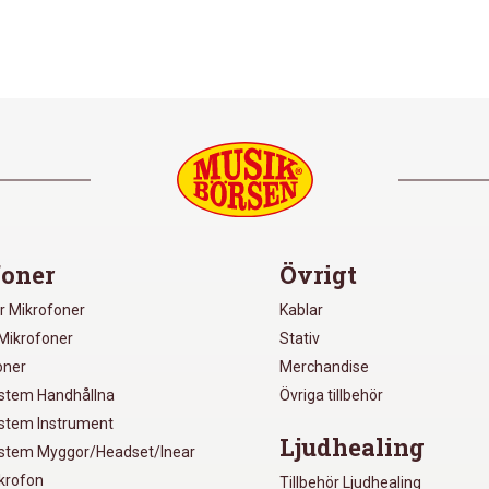
oner
Övrigt
r Mikrofoner
Kablar
Mikrofoner
Stativ
oner
Merchandise
ystem Handhållna
Övriga tillbehör
ystem Instrument
Ljudhealing
ystem Myggor/Headset/Inear
ikrofon
Tillbehör Ljudhealing