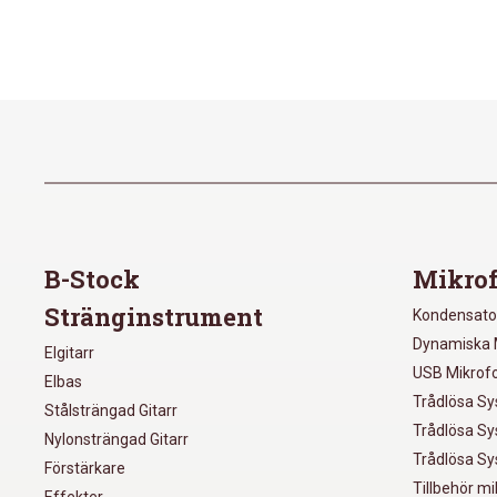
B-Stock
Mikrof
Stränginstrument
Kondensato
Dynamiska 
Elgitarr
USB Mikrof
Elbas
Trådlösa S
Stålsträngad Gitarr
Trådlösa S
Nylonsträngad Gitarr
Trådlösa S
Förstärkare
Tillbehör m