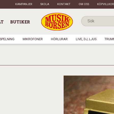
KAMPANJER
SKOLA
KONTAKT
OM OSS
KÖPVILLKOR
AT
BUTIKER
NSPELNING
MIKROFONER
HÖRLURAR
LIVE, DJ, LJUS
TRUM