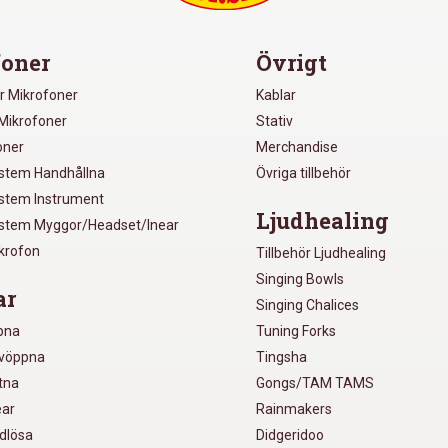
oner
Övrigt
r Mikrofoner
Kablar
Mikrofoner
Stativ
oner
Merchandise
ystem Handhållna
Övriga tillbehör
ystem Instrument
Ljudhealing
ystem Myggor/Headset/Inear
ikrofon
Tillbehör Ljudhealing
Singing Bowls
ar
Singing Chalices
pna
Tuning Forks
lvöppna
Tingsha
utna
Gongs/TAM TAMS
ear
Rainmakers
ådlösa
Didgeridoo