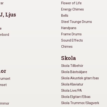
rar
Flower of Life
Energy Chimes
J, Ljus
Bells
Steel Tounge Drums
Handpans
re
Frame Drums
xerbord
Sound Effects
Chimes
Skola
Skola Tillbehör
or
Skola Bästsäljare
Skola Akustisk gitarr/bas
Trumset
Skola Klaviatur
umset
Skola Live/PA
Skola Elgitarr/Elbas
Skola Trummor/Slagverk
rummor