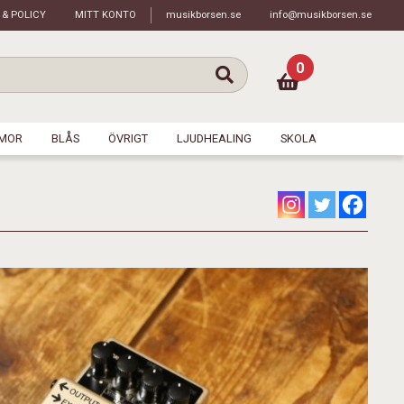
 & POLICY
MITT KONTO
musikborsen.se
info@musikborsen.se
0
MOR
BLÅS
ÖVRIGT
LJUDHEALING
SKOLA