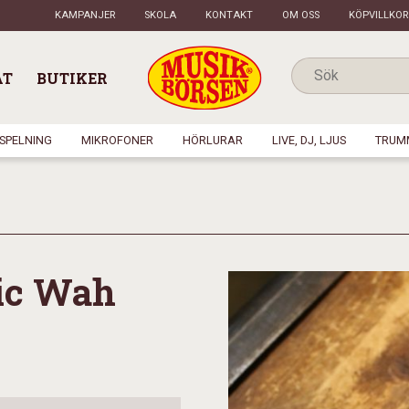
KAMPANJER
SKOLA
KONTAKT
OM OSS
KÖPVILLKOR
AT
BUTIKER
NSPELNING
MIKROFONER
HÖRLURAR
LIVE, DJ, LJUS
TRUM
ic Wah