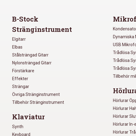
B-Stock
Mikrof
Stränginstrument
Kondensato
Dynamiska 
Elgitarr
USB Mikrof
Elbas
Trådlösa S
Stålsträngad Gitarr
Trådlösa S
Nylonsträngad Gitarr
Trådlösa S
Förstärkare
Tillbehör m
Effekter
Strängar
Hörlur
Övriga Stränginstrument
Hörlurar Öp
Tillbehör Stränginstrument
Hörlurar Ha
Klaviatur
Hörlurar Sl
Hörlurar In-
Synth
Hörlurar Tr
Keyboard