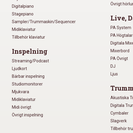
Övrigt hörlu
Digitalpiano
Stagepiano
Live, D
Sampler/Trummaskin/Sequencer
PA System
Midiklaviatur
PA Högtala
Tillbehör klaviatur
Digitala Mi
Inspelning
Mixerbord
PA Övrigt
Streaming/Podcast
DJ
Ljudkort
Ljus
Bärbar inspelning
Studiomonitorer
Trumm
Mjukvara
Akustiska 
Midiklaviatur
Digitala Tr
Midi övrigt
Cymbaler
Övrigt inspelning
Slagverk
Tillbehör t