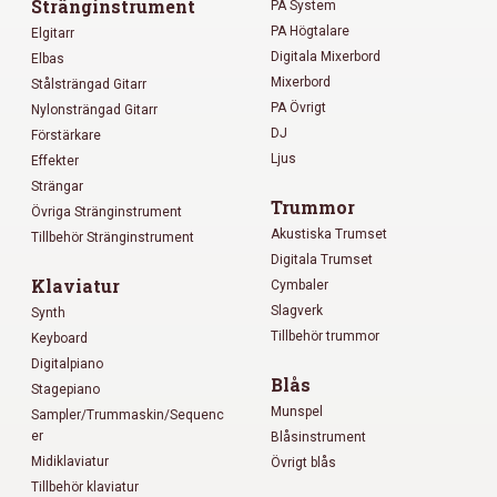
Stränginstrument
PA System
PA Högtalare
Elgitarr
Digitala Mixerbord
Elbas
Mixerbord
Stålsträngad Gitarr
PA Övrigt
Nylonsträngad Gitarr
DJ
Förstärkare
Ljus
Effekter
Strängar
Trummor
Övriga Stränginstrument
Akustiska Trumset
Tillbehör Stränginstrument
Digitala Trumset
Klaviatur
Cymbaler
Slagverk
Synth
Tillbehör trummor
Keyboard
Digitalpiano
Blås
Stagepiano
Munspel
Sampler/Trummaskin/Sequenc
er
Blåsinstrument
Midiklaviatur
Övrigt blås
Tillbehör klaviatur