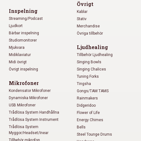
Övrigt
Inspelning
Kablar
Streaming/Podcast
Stativ
Ljudkort
Merchandise
Bärbar inspelning
Övriga tillbehör
Studiomonitorer
Ljudhealing
Mjukvara
Midiklaviatur
Tillbehör Ljudhealing
Midi övrigt
Singing Bowls
Övrigt inspelning
Singing Chalices
Tuning Forks
Mikrofoner
Tingsha
Kondensator Mikrofoner
Gongs/TAM TAMS
Dynamiska Mikrofoner
Rainmakers
USB Mikrofoner
Didgeridoo
Trådlösa System Handhållna
Flower of Life
Trådlösa System Instrument
Energy Chimes
Trådlösa System
Bells
Myggor/Headset/Inear
Steel Tounge Drums
Tillbehör mikrofon