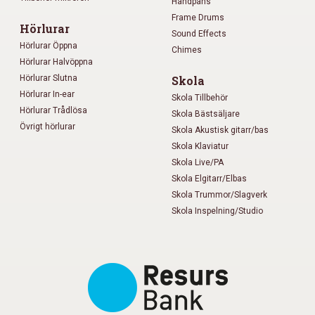
Handpans
Frame Drums
Hörlurar
Sound Effects
Hörlurar Öppna
Chimes
Hörlurar Halvöppna
Hörlurar Slutna
Skola
Hörlurar In-ear
Skola Tillbehör
Hörlurar Trådlösa
Skola Bästsäljare
Övrigt hörlurar
Skola Akustisk gitarr/bas
Skola Klaviatur
Skola Live/PA
Skola Elgitarr/Elbas
Skola Trummor/Slagverk
Skola Inspelning/Studio