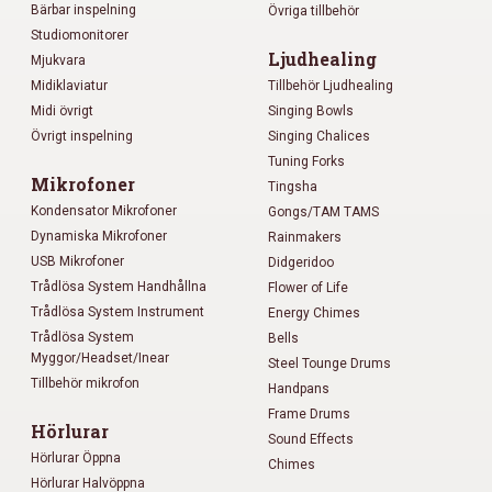
Bärbar inspelning
Övriga tillbehör
Studiomonitorer
Ljudhealing
Mjukvara
Midiklaviatur
Tillbehör Ljudhealing
Midi övrigt
Singing Bowls
Övrigt inspelning
Singing Chalices
Tuning Forks
Mikrofoner
Tingsha
Kondensator Mikrofoner
Gongs/TAM TAMS
Dynamiska Mikrofoner
Rainmakers
USB Mikrofoner
Didgeridoo
Trådlösa System Handhållna
Flower of Life
Trådlösa System Instrument
Energy Chimes
Trådlösa System
Bells
Myggor/Headset/Inear
Steel Tounge Drums
Tillbehör mikrofon
Handpans
Frame Drums
Hörlurar
Sound Effects
Hörlurar Öppna
Chimes
Hörlurar Halvöppna