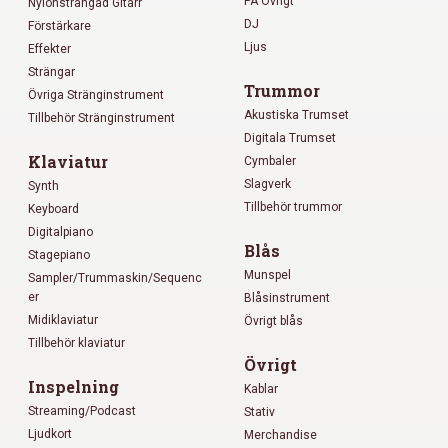
PA Övrigt
Nylonsträngad Gitarr
DJ
Förstärkare
Ljus
Effekter
Strängar
Trummor
Övriga Stränginstrument
Akustiska Trumset
Tillbehör Stränginstrument
Digitala Trumset
Klaviatur
Cymbaler
Slagverk
Synth
Tillbehör trummor
Keyboard
Digitalpiano
Blås
Stagepiano
Munspel
Sampler/Trummaskin/Sequenc
er
Blåsinstrument
Midiklaviatur
Övrigt blås
Tillbehör klaviatur
Övrigt
Inspelning
Kablar
Streaming/Podcast
Stativ
Ljudkort
Merchandise