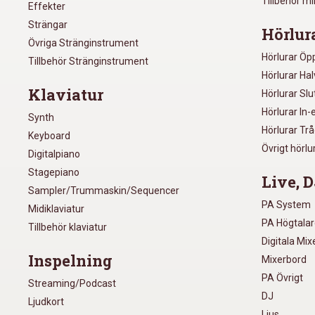
Tillbehör m
Effekter
Strängar
Hörlur
Övriga Stränginstrument
Hörlurar Öp
Tillbehör Stränginstrument
Hörlurar Ha
Klaviatur
Hörlurar Sl
Hörlurar In-
Synth
Hörlurar Tr
Keyboard
Övrigt hörlu
Digitalpiano
Stagepiano
Live, D
Sampler/Trummaskin/Sequencer
PA System
Midiklaviatur
PA Högtala
Tillbehör klaviatur
Digitala Mi
Inspelning
Mixerbord
PA Övrigt
Streaming/Podcast
DJ
Ljudkort
Ljus