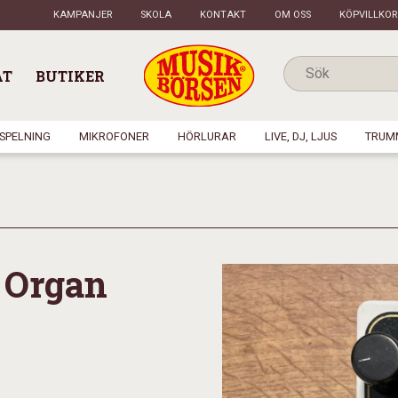
KAMPANJER
SKOLA
KONTAKT
OM OSS
KÖPVILLKOR
AT
BUTIKER
NSPELNING
MIKROFONER
HÖRLURAR
LIVE, DJ, LJUS
TRUM
 Organ