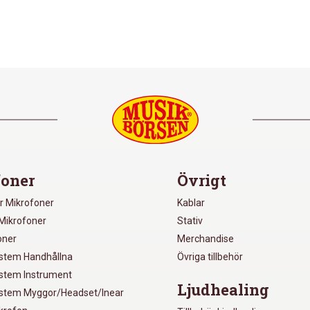
oner
Övrigt
r Mikrofoner
Kablar
Mikrofoner
Stativ
oner
Merchandise
ystem Handhållna
Övriga tillbehör
ystem Instrument
Ljudhealing
ystem Myggor/Headset/Inear