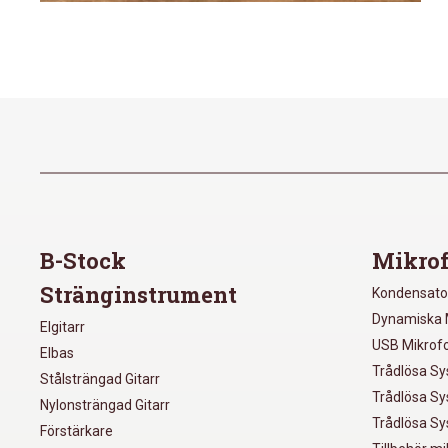
B-Stock
Mikrof
Stränginstrument
Kondensato
Dynamiska 
Elgitarr
USB Mikrof
Elbas
Trådlösa S
Stålsträngad Gitarr
Trådlösa S
Nylonsträngad Gitarr
Trådlösa S
Förstärkare