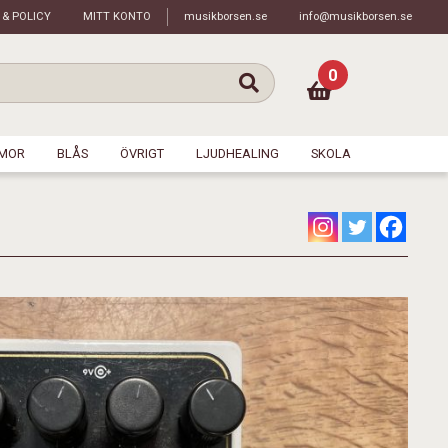
 & POLICY
MITT KONTO
musikborsen.se
info@musikborsen.se
0
MOR
BLÅS
ÖVRIGT
LJUDHEALING
SKOLA