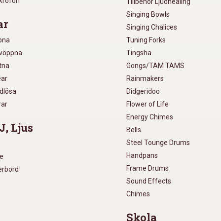
ikrofon
Tillbehör Ljudhealing
Singing Bowls
ar
Singing Chalices
pna
Tuning Forks
lvöppna
Tingsha
utna
Gongs/TAM TAMS
ear
Rainmakers
ådlösa
Didgeridoo
rar
Flower of Life
Energy Chimes
J, Ljus
Bells
Steel Tounge Drums
Handpans
re
Frame Drums
xerbord
Sound Effects
Chimes
Skola