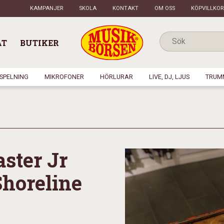
KAMPANJER
SKOLA
KONTAKT
OM OSS
KÖPVILLKOR
AT
BUTIKER
NSPELNING
MIKROFONER
HÖRLURAR
LIVE, DJ, LJUS
TRUM
ster Jr
Shoreline