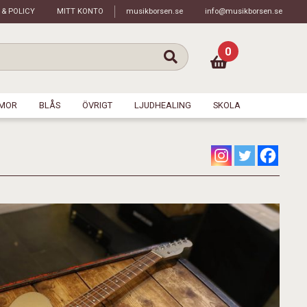
 & POLICY
MITT KONTO
musikborsen.se
info@musikborsen.se
0
MOR
BLÅS
ÖVRIGT
LJUDHEALING
SKOLA