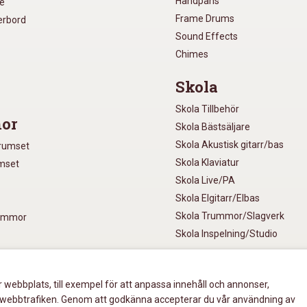
Handpans
re
Frame Drums
xerbord
Sound Effects
Chimes
Skola
Skola Tillbehör
or
Skola Bästsäljare
Skola Akustisk gitarr/bas
Trumset
Skola Klaviatur
umset
Skola Live/PA
Skola Elgitarr/Elbas
Skola Trummor/Slagverk
rummor
Skola Inspelning/Studio
r webbplats, till exempel för att anpassa innehåll och annonser,
ment
era webbtrafiken. Genom att godkänna accepterar du vår användning av