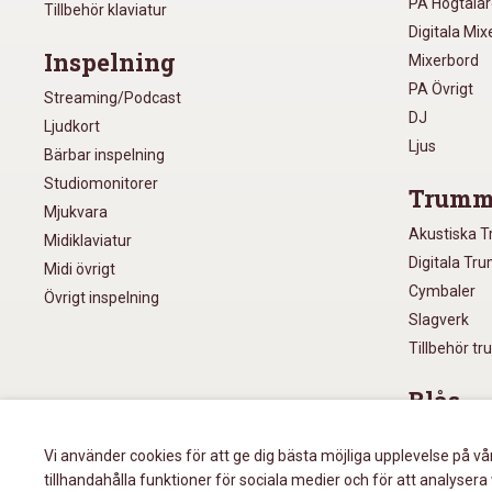
PA Högtala
Tillbehör klaviatur
Digitala Mi
Inspelning
Mixerbord
PA Övrigt
Streaming/Podcast
DJ
Ljudkort
Ljus
Bärbar inspelning
Studiomonitorer
Trumm
Mjukvara
Akustiska 
Midiklaviatur
Digitala Tr
Midi övrigt
Cymbaler
Övrigt inspelning
Slagverk
Tillbehör t
Blås
Munspel
Vi använder cookies för att ge dig bästa möjliga upplevelse på vå
Blåsinstru
tillhandahålla funktioner för sociala medier och för att analys