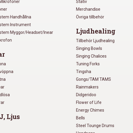
Mikrofoner
Stativ
oner
Merchandise
ystem Handhållna
Övriga tillbehör
ystem Instrument
Ljudhealing
ystem Myggor/Headset/Inear
ikrofon
Tillbehör Ljudhealing
Singing Bowls
ar
Singing Chalices
pna
Tuning Forks
lvöppna
Tingsha
utna
Gongs/TAM TAMS
ear
Rainmakers
ådlösa
Didgeridoo
rar
Flower of Life
Energy Chimes
J, Ljus
Bells
Steel Tounge Drums