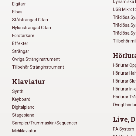
Dynamiska 
Elgitarr
USB Mikrof
Elbas
Trådlösa S
Stålsträngad Gitarr
Trådlösa S
Nylonsträngad Gitarr
Trådlösa S
Förstärkare
Tillbehör m
Effekter
Strängar
Hörlur
Övriga Stränginstrument
Hörlurar Öp
Tillbehör Stränginstrument
Hörlurar Ha
Klaviatur
Hörlurar Sl
Hörlurar In-
Synth
Hörlurar Tr
Keyboard
Övrigt hörlu
Digitalpiano
Stagepiano
Live, D
Sampler/Trummaskin/Sequencer
PA System
Midiklaviatur