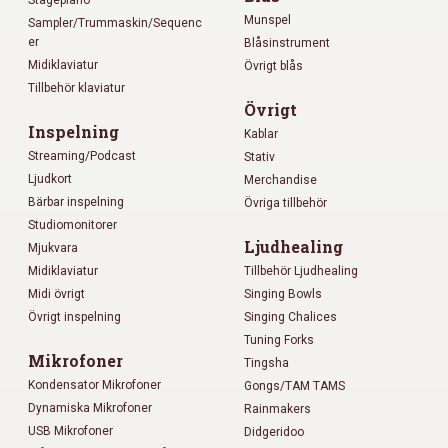
Stagepiano
Munspel
Sampler/Trummaskin/Sequenc
er
Blåsinstrument
Midiklaviatur
Övrigt blås
Tillbehör klaviatur
Övrigt
Inspelning
Kablar
Streaming/Podcast
Stativ
Ljudkort
Merchandise
Bärbar inspelning
Övriga tillbehör
Studiomonitorer
Ljudhealing
Mjukvara
Midiklaviatur
Tillbehör Ljudhealing
Midi övrigt
Singing Bowls
Övrigt inspelning
Singing Chalices
Tuning Forks
Mikrofoner
Tingsha
Kondensator Mikrofoner
Gongs/TAM TAMS
Dynamiska Mikrofoner
Rainmakers
USB Mikrofoner
Didgeridoo