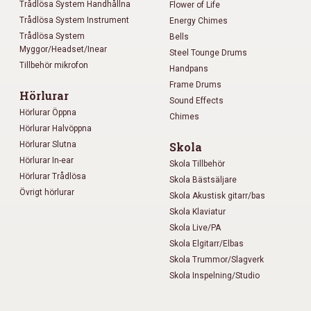
Trådlösa System Handhållna
Flower of Life
Trådlösa System Instrument
Energy Chimes
Trådlösa System
Bells
Myggor/Headset/Inear
Steel Tounge Drums
Tillbehör mikrofon
Handpans
Frame Drums
Hörlurar
Sound Effects
Hörlurar Öppna
Chimes
Hörlurar Halvöppna
Hörlurar Slutna
Skola
Hörlurar In-ear
Skola Tillbehör
Hörlurar Trådlösa
Skola Bästsäljare
Övrigt hörlurar
Skola Akustisk gitarr/bas
Skola Klaviatur
Skola Live/PA
Skola Elgitarr/Elbas
Skola Trummor/Slagverk
Skola Inspelning/Studio