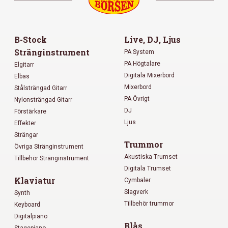
B-Stock
Live, DJ, Ljus
Stränginstrument
PA System
PA Högtalare
Elgitarr
Digitala Mixerbord
Elbas
Mixerbord
Stålsträngad Gitarr
PA Övrigt
Nylonsträngad Gitarr
DJ
Förstärkare
Ljus
Effekter
Strängar
Trummor
Övriga Stränginstrument
Akustiska Trumset
Tillbehör Stränginstrument
Digitala Trumset
Klaviatur
Cymbaler
Slagverk
Synth
Tillbehör trummor
Keyboard
Digitalpiano
Blås