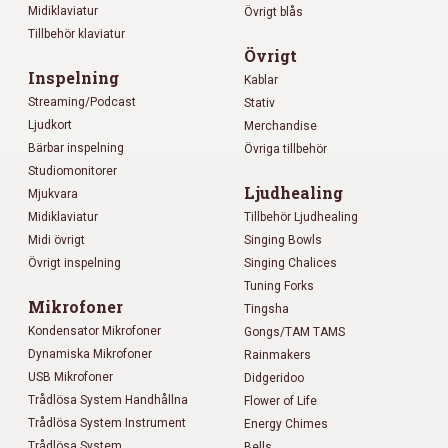
Midiklaviatur
Övrigt blås
Tillbehör klaviatur
Övrigt
Inspelning
Kablar
Streaming/Podcast
Stativ
Ljudkort
Merchandise
Bärbar inspelning
Övriga tillbehör
Studiomonitorer
Ljudhealing
Mjukvara
Midiklaviatur
Tillbehör Ljudhealing
Midi övrigt
Singing Bowls
Övrigt inspelning
Singing Chalices
Tuning Forks
Mikrofoner
Tingsha
Kondensator Mikrofoner
Gongs/TAM TAMS
Dynamiska Mikrofoner
Rainmakers
USB Mikrofoner
Didgeridoo
Trådlösa System Handhållna
Flower of Life
Trådlösa System Instrument
Energy Chimes
Trådlösa System
Bells