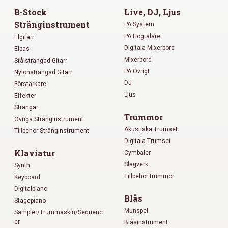
B-Stock
Live, DJ, Ljus
Stränginstrument
PA System
PA Högtalare
Elgitarr
Digitala Mixerbord
Elbas
Mixerbord
Stålsträngad Gitarr
PA Övrigt
Nylonsträngad Gitarr
DJ
Förstärkare
Ljus
Effekter
Strängar
Trummor
Övriga Stränginstrument
Akustiska Trumset
Tillbehör Stränginstrument
Digitala Trumset
Klaviatur
Cymbaler
Slagverk
Synth
Tillbehör trummor
Keyboard
Digitalpiano
Blås
Stagepiano
Munspel
Sampler/Trummaskin/Sequenc
er
Blåsinstrument