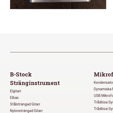
B-Stock
Mikrof
Stränginstrument
Kondensato
Dynamiska 
Elgitarr
USB Mikrof
Elbas
Trådlösa S
Stålsträngad Gitarr
Trådlösa S
Nylonsträngad Gitarr