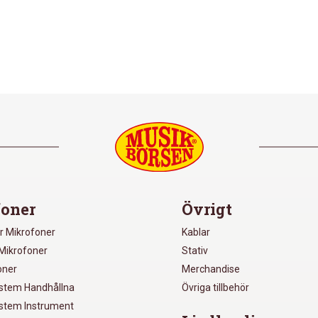
oner
Övrigt
r Mikrofoner
Kablar
Mikrofoner
Stativ
oner
Merchandise
ystem Handhållna
Övriga tillbehör
ystem Instrument