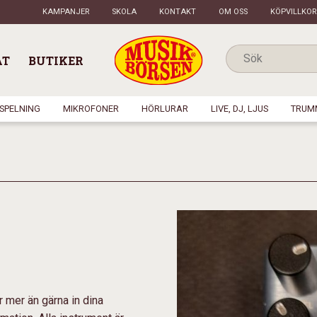
KAMPANJER
SKOLA
KONTAKT
OM OSS
KÖPVILLKOR
AT
BUTIKER
NSPELNING
MIKROFONER
HÖRLURAR
LIVE, DJ, LJUS
TRUM
r mer än gärna in dina