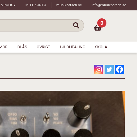
 & POLICY
MITT KONTO
musikborsen.se
info@musikborsen.se
0
MOR
BLÅS
ÖVRIGT
LJUDHEALING
SKOLA