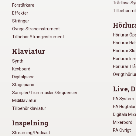
Trådlösa S
Förstärkare
Tillbehör m
Effekter
Strängar
Hörlur
Övriga Stränginstrument
Hörlurar Öp
Tillbehör Stränginstrument
Hörlurar Ha
Klaviatur
Hörlurar Sl
Hörlurar In-
Synth
Hörlurar Tr
Keyboard
Övrigt hörlu
Digitalpiano
Stagepiano
Live, D
Sampler/Trummaskin/Sequencer
PA System
Midiklaviatur
PA Högtala
Tillbehör klaviatur
Digitala Mi
Inspelning
Mixerbord
PA Övrigt
Streaming/Podcast