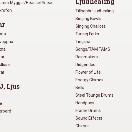
Ljudhealing
ystem Myggor/Headset/Inear
ikrofon
Tillbehör Ljudhealing
Singing Bowls
ar
Singing Chalices
pna
Tuning Forks
lvöppna
Tingsha
utna
Gongs/TAM TAMS
ear
Rainmakers
ådlösa
Didgeridoo
rar
Flower of Life
Energy Chimes
J, Ljus
Bells
Steel Tounge Drums
Handpans
re
Frame Drums
xerbord
Sound Effects
Chimes