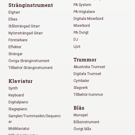
Stränginstrument
PA System
PA Högtalare
Elgitarr
Digitala Mixerbord
Elbas
Mixerbord
Stålsträngad Gitarr
PA Övrigt
Nylonsträngad Gitarr
DJ
Förstärkare
Ljus
Effekter
Strängar
Trummor
Övriga Stränginstrument
Akustiska Trumset
Tillbehör Stränginstrument
Digitala Trumset
Klaviatur
Cymbaler
Slagverk
Synth
Tillbehör trummor
Keyboard
Digitalpiano
Blås
Stagepiano
Munspel
Sampler/Trummaskin/Sequenc
er
Blåsinstrument
Midiklaviatur
Övrigt blås