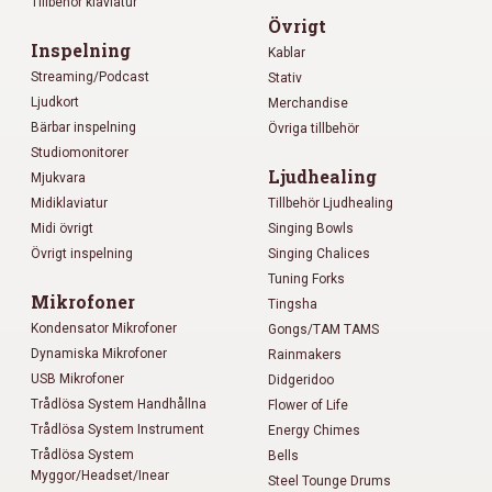
Tillbehör klaviatur
Övrigt
Inspelning
Kablar
Streaming/Podcast
Stativ
Ljudkort
Merchandise
Bärbar inspelning
Övriga tillbehör
Studiomonitorer
Ljudhealing
Mjukvara
Midiklaviatur
Tillbehör Ljudhealing
Midi övrigt
Singing Bowls
Övrigt inspelning
Singing Chalices
Tuning Forks
Mikrofoner
Tingsha
Kondensator Mikrofoner
Gongs/TAM TAMS
Dynamiska Mikrofoner
Rainmakers
USB Mikrofoner
Didgeridoo
Trådlösa System Handhållna
Flower of Life
Trådlösa System Instrument
Energy Chimes
Trådlösa System
Bells
Myggor/Headset/Inear
Steel Tounge Drums