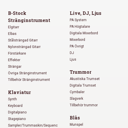
B-Stock
Live, DJ, Ljus
Stränginstrument
PA System
PA Högtalare
Elgitarr
Digitala Mixerbord
Elbas
Mixerbord
Stålsträngad Gitarr
PA Övrigt
Nylonsträngad Gitarr
DJ
Förstärkare
Ljus
Effekter
Strängar
Trummor
Övriga Stränginstrument
Akustiska Trumset
Tillbehör Stränginstrument
Digitala Trumset
Klaviatur
Cymbaler
Slagverk
Synth
Tillbehör trummor
Keyboard
Digitalpiano
Blås
Stagepiano
Munspel
Sampler/Trummaskin/Sequenc