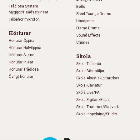
Trådlösa System
Bells
Myggor/Headset/Inear
Steel Tounge Drums
Tillbehör mikrofon
Handpans
Frame Drums
Hörlurar
Sound Effects
Hörlurar Öppna
Chimes
Hörlurar Halvöppna
Hörlurar Slutna
Skola
Hörlurar In-ear
Skola Tillbehör
Hörlurar Trådlösa
Skola Bästsäljare
Övrigt hörlurar
Skola Akustisk gitarr/bas
Skola Klaviatur
Skola Live/PA
Skola Elgitarr/Elbas
Skola Trummor/Slagverk
Skola Inspelning/Studio