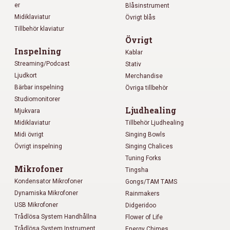
er
Blåsinstrument
Midiklaviatur
Övrigt blås
Tillbehör klaviatur
Övrigt
Inspelning
Kablar
Streaming/Podcast
Stativ
Ljudkort
Merchandise
Bärbar inspelning
Övriga tillbehör
Studiomonitorer
Ljudhealing
Mjukvara
Midiklaviatur
Tillbehör Ljudhealing
Midi övrigt
Singing Bowls
Övrigt inspelning
Singing Chalices
Tuning Forks
Mikrofoner
Tingsha
Kondensator Mikrofoner
Gongs/TAM TAMS
Dynamiska Mikrofoner
Rainmakers
USB Mikrofoner
Didgeridoo
Trådlösa System Handhållna
Flower of Life
Trådlösa System Instrument
Energy Chimes