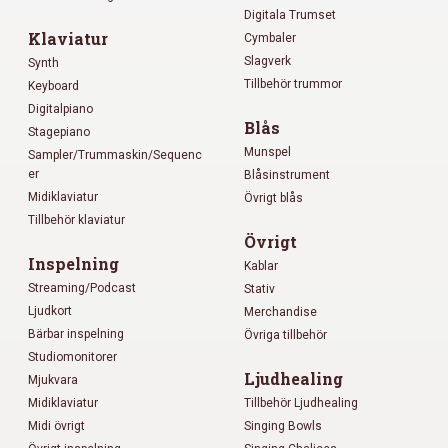
Digitala Trumset
Klaviatur
Cymbaler
Slagverk
Synth
Tillbehör trummor
Keyboard
Digitalpiano
Blås
Stagepiano
Munspel
Sampler/Trummaskin/Sequenc
er
Blåsinstrument
Midiklaviatur
Övrigt blås
Tillbehör klaviatur
Övrigt
Inspelning
Kablar
Streaming/Podcast
Stativ
Ljudkort
Merchandise
Bärbar inspelning
Övriga tillbehör
Studiomonitorer
Ljudhealing
Mjukvara
Midiklaviatur
Tillbehör Ljudhealing
Midi övrigt
Singing Bowls