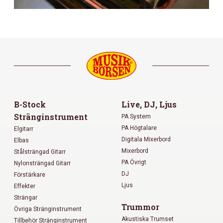
B-Stock
Live, DJ, Ljus
Stränginstrument
PA System
PA Högtalare
Elgitarr
Digitala Mixerbord
Elbas
Mixerbord
Stålsträngad Gitarr
PA Övrigt
Nylonsträngad Gitarr
DJ
Förstärkare
Ljus
Effekter
Strängar
Trummor
Övriga Stränginstrument
Akustiska Trumset
Tillbehör Stränginstrument