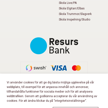
Skola Live/PA
Skola Elgitarr/Elbas
Skola Trummor/Slagverk
Skola Inspelning/Studio
Vi använder cookies för att ge dig bästa möjliga upplevelse på vår
webbplats, till exempel för att anpassa innehåll och annonser,
FÖLJ OSS PÅ FACEBOOK!
tillhandahålla funktioner för sociala medier och för att analysera
webbtrafiken. Genom att godkänna accepterar du vår användning av
cookies. För att ändra klickar du på ”integritetsinställningar”.
Copyright 2026 © Musikbörsen