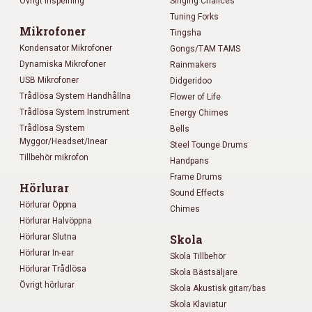
Övrigt inspelning
Singing Chalices
Tuning Forks
Mikrofoner
Tingsha
Kondensator Mikrofoner
Gongs/TAM TAMS
Dynamiska Mikrofoner
Rainmakers
USB Mikrofoner
Didgeridoo
Trådlösa System Handhållna
Flower of Life
Trådlösa System Instrument
Energy Chimes
Trådlösa System
Bells
Myggor/Headset/Inear
Steel Tounge Drums
Tillbehör mikrofon
Handpans
Frame Drums
Hörlurar
Sound Effects
Hörlurar Öppna
Chimes
Hörlurar Halvöppna
Hörlurar Slutna
Skola
Hörlurar In-ear
Skola Tillbehör
Hörlurar Trådlösa
Skola Bästsäljare
Övrigt hörlurar
Skola Akustisk gitarr/bas
Skola Klaviatur