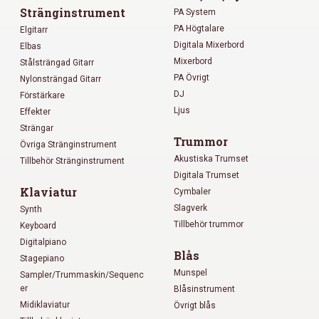
Stränginstrument
PA System
PA Högtalare
Elgitarr
Digitala Mixerbord
Elbas
Mixerbord
Stålsträngad Gitarr
PA Övrigt
Nylonsträngad Gitarr
DJ
Förstärkare
Ljus
Effekter
Strängar
Trummor
Övriga Stränginstrument
Akustiska Trumset
Tillbehör Stränginstrument
Digitala Trumset
Klaviatur
Cymbaler
Slagverk
Synth
Tillbehör trummor
Keyboard
Digitalpiano
Blås
Stagepiano
Munspel
Sampler/Trummaskin/Sequenc
er
Blåsinstrument
Midiklaviatur
Övrigt blås