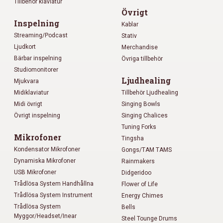
Tillbehör klaviatur
Övrigt
Inspelning
Kablar
Streaming/Podcast
Stativ
Ljudkort
Merchandise
Bärbar inspelning
Övriga tillbehör
Studiomonitorer
Ljudhealing
Mjukvara
Midiklaviatur
Tillbehör Ljudhealing
Midi övrigt
Singing Bowls
Övrigt inspelning
Singing Chalices
Tuning Forks
Mikrofoner
Tingsha
Kondensator Mikrofoner
Gongs/TAM TAMS
Dynamiska Mikrofoner
Rainmakers
USB Mikrofoner
Didgeridoo
Trådlösa System Handhållna
Flower of Life
Trådlösa System Instrument
Energy Chimes
Trådlösa System
Bells
Myggor/Headset/Inear
Steel Tounge Drums