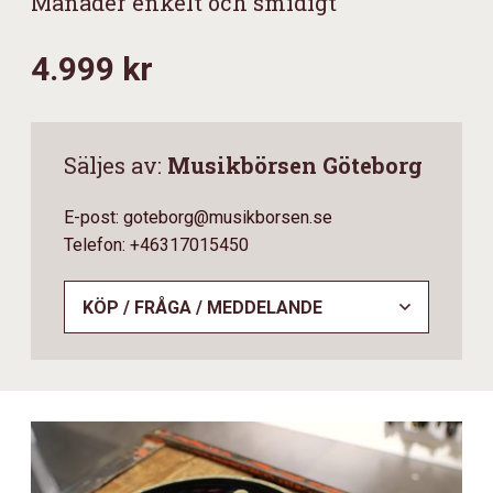
Månader enkelt och smidigt
4.999 kr
Säljes av:
Musikbörsen Göteborg
E-post: goteborg@musikborsen.se
Telefon: +46317015450
KÖP / FRÅGA / MEDDELANDE