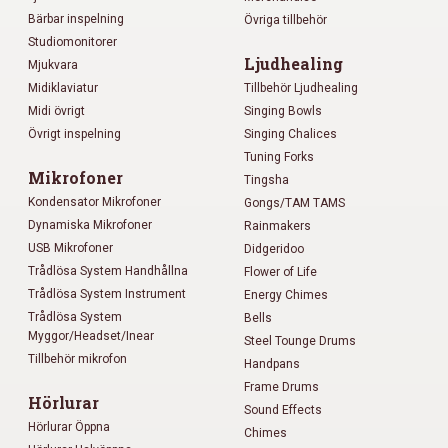
Bärbar inspelning
Övriga tillbehör
Studiomonitorer
Ljudhealing
Mjukvara
Midiklaviatur
Tillbehör Ljudhealing
Midi övrigt
Singing Bowls
Övrigt inspelning
Singing Chalices
Tuning Forks
Mikrofoner
Tingsha
Kondensator Mikrofoner
Gongs/TAM TAMS
Dynamiska Mikrofoner
Rainmakers
USB Mikrofoner
Didgeridoo
Trådlösa System Handhållna
Flower of Life
Trådlösa System Instrument
Energy Chimes
Trådlösa System
Bells
Myggor/Headset/Inear
Steel Tounge Drums
Tillbehör mikrofon
Handpans
Frame Drums
Hörlurar
Sound Effects
Hörlurar Öppna
Chimes