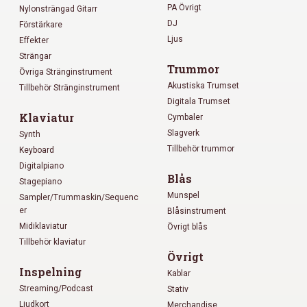
PA Övrigt
Nylonsträngad Gitarr
DJ
Förstärkare
Ljus
Effekter
Strängar
Trummor
Övriga Stränginstrument
Akustiska Trumset
Tillbehör Stränginstrument
Digitala Trumset
Klaviatur
Cymbaler
Slagverk
Synth
Tillbehör trummor
Keyboard
Digitalpiano
Blås
Stagepiano
Munspel
Sampler/Trummaskin/Sequenc
er
Blåsinstrument
Midiklaviatur
Övrigt blås
Tillbehör klaviatur
Övrigt
Inspelning
Kablar
Streaming/Podcast
Stativ
Ljudkort
Merchandise