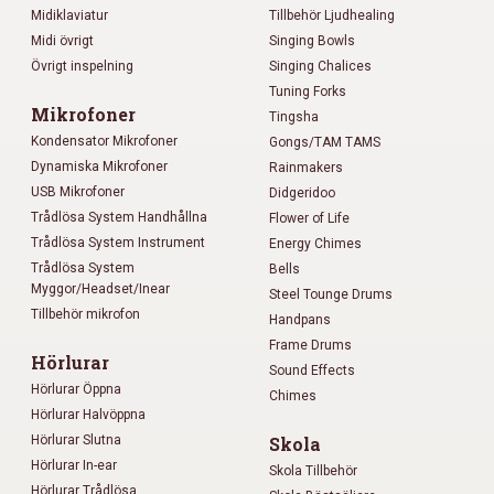
Midiklaviatur
Tillbehör Ljudhealing
Midi övrigt
Singing Bowls
Övrigt inspelning
Singing Chalices
Tuning Forks
Mikrofoner
Tingsha
Kondensator Mikrofoner
Gongs/TAM TAMS
Dynamiska Mikrofoner
Rainmakers
USB Mikrofoner
Didgeridoo
Trådlösa System Handhållna
Flower of Life
Trådlösa System Instrument
Energy Chimes
Trådlösa System
Bells
Myggor/Headset/Inear
Steel Tounge Drums
Tillbehör mikrofon
Handpans
Frame Drums
Hörlurar
Sound Effects
Hörlurar Öppna
Chimes
Hörlurar Halvöppna
Hörlurar Slutna
Skola
Hörlurar In-ear
Skola Tillbehör
Hörlurar Trådlösa