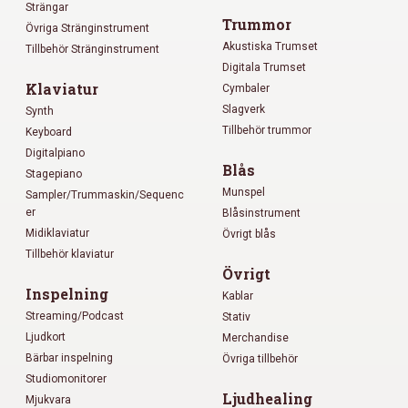
Strängar
Trummor
Övriga Stränginstrument
Akustiska Trumset
Tillbehör Stränginstrument
Digitala Trumset
Klaviatur
Cymbaler
Slagverk
Synth
Tillbehör trummor
Keyboard
Digitalpiano
Blås
Stagepiano
Munspel
Sampler/Trummaskin/Sequenc
er
Blåsinstrument
Midiklaviatur
Övrigt blås
Tillbehör klaviatur
Övrigt
Inspelning
Kablar
Streaming/Podcast
Stativ
Ljudkort
Merchandise
Bärbar inspelning
Övriga tillbehör
Studiomonitorer
Ljudhealing
Mjukvara