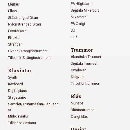
PA Högtalare
Elgitarr
Digitala Mixerbord
Elbas
Mixerbord
Stålsträngad Gitarr
PA Övrigt
Nylonsträngad Gitarr
DJ
Förstärkare
Ljus
Effekter
Strängar
Trummor
Övriga Stränginstrument
Akustiska Trumset
Tillbehör Stränginstrument
Digitala Trumset
Klaviatur
Cymbaler
Slagverk
Synth
Tillbehör trummor
Keyboard
Digitalpiano
Blås
Stagepiano
Munspel
Sampler/Trummaskin/Sequenc
er
Blåsinstrument
Midiklaviatur
Övrigt blås
Tillbehör klaviatur
Övrigt