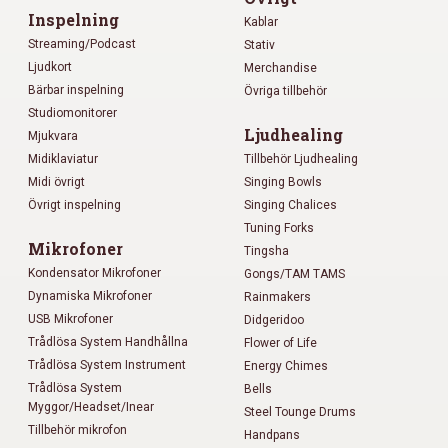
Inspelning
Kablar
Streaming/Podcast
Stativ
Ljudkort
Merchandise
Bärbar inspelning
Övriga tillbehör
Studiomonitorer
Ljudhealing
Mjukvara
Midiklaviatur
Tillbehör Ljudhealing
Midi övrigt
Singing Bowls
Övrigt inspelning
Singing Chalices
Tuning Forks
Mikrofoner
Tingsha
Kondensator Mikrofoner
Gongs/TAM TAMS
Dynamiska Mikrofoner
Rainmakers
USB Mikrofoner
Didgeridoo
Trådlösa System Handhållna
Flower of Life
Trådlösa System Instrument
Energy Chimes
Trådlösa System
Bells
Myggor/Headset/Inear
Steel Tounge Drums
Tillbehör mikrofon
Handpans