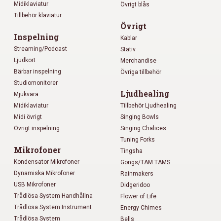
Midiklaviatur
Övrigt blås
Tillbehör klaviatur
Övrigt
Inspelning
Kablar
Streaming/Podcast
Stativ
Ljudkort
Merchandise
Bärbar inspelning
Övriga tillbehör
Studiomonitorer
Ljudhealing
Mjukvara
Midiklaviatur
Tillbehör Ljudhealing
Midi övrigt
Singing Bowls
Övrigt inspelning
Singing Chalices
Tuning Forks
Mikrofoner
Tingsha
Kondensator Mikrofoner
Gongs/TAM TAMS
Dynamiska Mikrofoner
Rainmakers
USB Mikrofoner
Didgeridoo
Trådlösa System Handhållna
Flower of Life
Trådlösa System Instrument
Energy Chimes
Trådlösa System
Bells