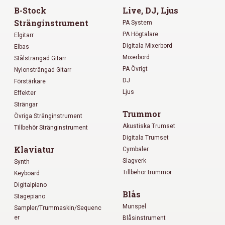
B-Stock
Live, DJ, Ljus
Stränginstrument
PA System
PA Högtalare
Elgitarr
Digitala Mixerbord
Elbas
Mixerbord
Stålsträngad Gitarr
PA Övrigt
Nylonsträngad Gitarr
DJ
Förstärkare
Ljus
Effekter
Strängar
Trummor
Övriga Stränginstrument
Akustiska Trumset
Tillbehör Stränginstrument
Digitala Trumset
Klaviatur
Cymbaler
Slagverk
Synth
Tillbehör trummor
Keyboard
Digitalpiano
Blås
Stagepiano
Munspel
Sampler/Trummaskin/Sequenc
er
Blåsinstrument