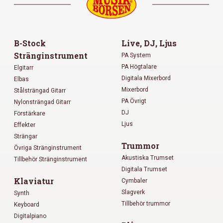
B-Stock
Live, DJ, Ljus
Stränginstrument
PA System
PA Högtalare
Elgitarr
Digitala Mixerbord
Elbas
Mixerbord
Stålsträngad Gitarr
PA Övrigt
Nylonsträngad Gitarr
DJ
Förstärkare
Ljus
Effekter
Strängar
Trummor
Övriga Stränginstrument
Akustiska Trumset
Tillbehör Stränginstrument
Digitala Trumset
Klaviatur
Cymbaler
Slagverk
Synth
Tillbehör trummor
Keyboard
Digitalpiano