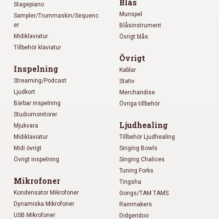
Blås
Stagepiano
Munspel
Sampler/Trummaskin/Sequenc
er
Blåsinstrument
Midiklaviatur
Övrigt blås
Tillbehör klaviatur
Övrigt
Inspelning
Kablar
Streaming/Podcast
Stativ
Ljudkort
Merchandise
Bärbar inspelning
Övriga tillbehör
Studiomonitorer
Ljudhealing
Mjukvara
Midiklaviatur
Tillbehör Ljudhealing
Midi övrigt
Singing Bowls
Övrigt inspelning
Singing Chalices
Tuning Forks
Mikrofoner
Tingsha
Kondensator Mikrofoner
Gongs/TAM TAMS
Dynamiska Mikrofoner
Rainmakers
USB Mikrofoner
Didgeridoo