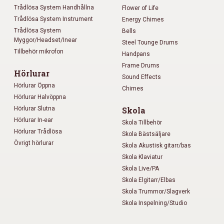
Trådlösa System Handhållna
Flower of Life
Trådlösa System Instrument
Energy Chimes
Trådlösa System
Bells
Myggor/Headset/Inear
Steel Tounge Drums
Tillbehör mikrofon
Handpans
Frame Drums
Hörlurar
Sound Effects
Hörlurar Öppna
Chimes
Hörlurar Halvöppna
Hörlurar Slutna
Skola
Hörlurar In-ear
Skola Tillbehör
Hörlurar Trådlösa
Skola Bästsäljare
Övrigt hörlurar
Skola Akustisk gitarr/bas
Skola Klaviatur
Skola Live/PA
Skola Elgitarr/Elbas
Skola Trummor/Slagverk
Skola Inspelning/Studio