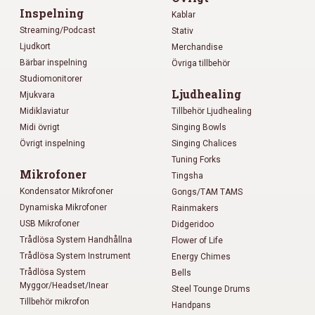
Inspelning
Kablar
Streaming/Podcast
Stativ
Ljudkort
Merchandise
Bärbar inspelning
Övriga tillbehör
Studiomonitorer
Ljudhealing
Mjukvara
Midiklaviatur
Tillbehör Ljudhealing
Midi övrigt
Singing Bowls
Övrigt inspelning
Singing Chalices
Tuning Forks
Mikrofoner
Tingsha
Kondensator Mikrofoner
Gongs/TAM TAMS
Dynamiska Mikrofoner
Rainmakers
USB Mikrofoner
Didgeridoo
Trådlösa System Handhållna
Flower of Life
Trådlösa System Instrument
Energy Chimes
Trådlösa System
Bells
Myggor/Headset/Inear
Steel Tounge Drums
Tillbehör mikrofon
Handpans