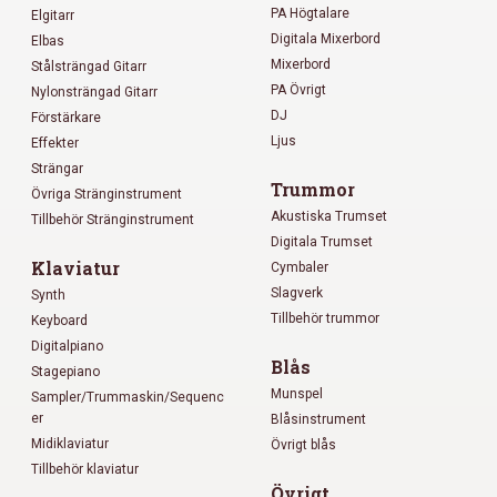
PA Högtalare
Elgitarr
Digitala Mixerbord
Elbas
Mixerbord
Stålsträngad Gitarr
PA Övrigt
Nylonsträngad Gitarr
DJ
Förstärkare
Ljus
Effekter
Strängar
Trummor
Övriga Stränginstrument
Akustiska Trumset
Tillbehör Stränginstrument
Digitala Trumset
Klaviatur
Cymbaler
Slagverk
Synth
Tillbehör trummor
Keyboard
Digitalpiano
Blås
Stagepiano
Munspel
Sampler/Trummaskin/Sequenc
er
Blåsinstrument
Midiklaviatur
Övrigt blås
Tillbehör klaviatur
Övrigt