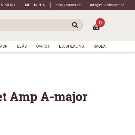
 & POLICY
MITT KONTO
musikborsen.se
info@musikborsen.se
0
MOR
BLÅS
ÖVRIGT
LJUDHEALING
SKOLA
et Amp A-major