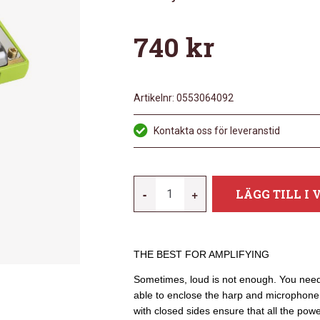
740
kr
Artikelnr:
0553064092
Kontakta oss för leveranstid
HOHNER
-
+
LÄGG TILL I
ROCKET
AMP
A-
THE BEST FOR AMPLIFYING
MAJOR
MÄNGD
Sometimes, loud is not enough. You need 
able to enclose the harp and microphone
with closed sides ensure that all the po