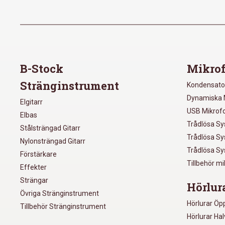
B-Stock
Mikrof
Stränginstrument
Kondensato
Dynamiska 
Elgitarr
USB Mikrof
Elbas
Trådlösa S
Stålsträngad Gitarr
Trådlösa S
Nylonsträngad Gitarr
Trådlösa S
Förstärkare
Tillbehör m
Effekter
Strängar
Hörlur
Övriga Stränginstrument
Hörlurar Öp
Tillbehör Stränginstrument
Hörlurar Ha