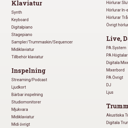
Klaviatur
Hörlurar Sl
Hörlurar In-
Synth
Hörlurar Tr
Keyboard
Övrigt hörlu
Digitalpiano
Stagepiano
Live, D
Sampler/Trummaskin/Sequencer
PA System
Midiklaviatur
PA Högtala
Tillbehör klaviatur
Digitala Mi
Inspelning
Mixerbord
PA Övrigt
Streaming/Podcast
DJ
Ljudkort
Ljus
Bärbar inspelning
Studiomonitorer
Trumm
Mjukvara
Akustiska 
Midiklaviatur
Digitala Tr
Midi övrigt