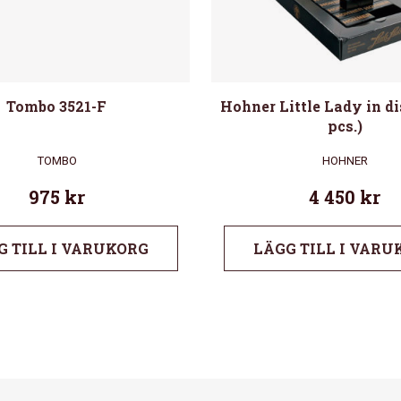
Tombo 3521-F
Hohner Little Lady in d
pcs.)
TOMBO
HOHNER
975
kr
4 450
kr
G TILL I VARUKORG
LÄGG TILL I VARU