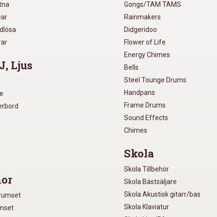
utna
Gongs/TAM TAMS
ear
Rainmakers
ådlösa
Didgeridoo
rar
Flower of Life
Energy Chimes
J, Ljus
Bells
Steel Tounge Drums
Handpans
re
Frame Drums
xerbord
Sound Effects
Chimes
Skola
Skola Tillbehör
or
Skola Bästsäljare
Skola Akustisk gitarr/bas
Trumset
Skola Klaviatur
umset