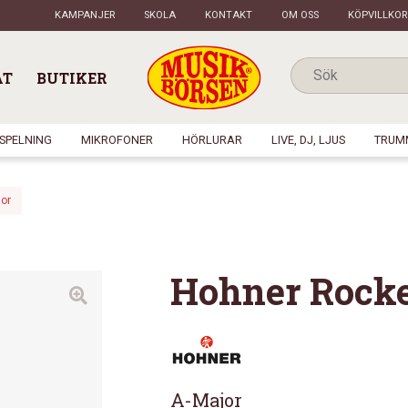
KAMPANJER
SKOLA
KONTAKT
OM OSS
KÖPVILLKOR
AT
BUTIKER
NSPELNING
MIKROFONER
HÖRLURAR
LIVE, DJ, LJUS
TRUM
or
Hohner Rock
A-Major