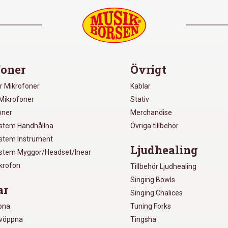
oner
Övrigt
r Mikrofoner
Kablar
Mikrofoner
Stativ
oner
Merchandise
ystem Handhållna
Övriga tillbehör
ystem Instrument
Ljudhealing
ystem Myggor/Headset/Inear
ikrofon
Tillbehör Ljudhealing
Singing Bowls
ar
Singing Chalices
pna
Tuning Forks
lvöppna
Tingsha