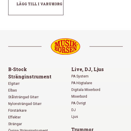
LÄGG TILL I VARUKORG
B-Stock
Live, DJ, Ljus
Stränginstrument
PA System
PA Högtalare
Elgitarr
Digitala Mixerbord
Elbas
Mixerbord
Stålsträngad Gitarr
PA Övrigt
Nylonsträngad Gitarr
DJ
Förstärkare
Ljus
Effekter
Strängar
Trummor
Övriga Stränginstrument