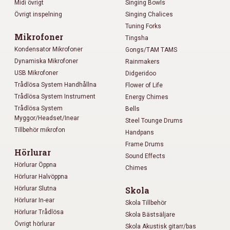
Midi övrigt
Singing Bowls
Övrigt inspelning
Singing Chalices
Tuning Forks
Mikrofoner
Tingsha
Kondensator Mikrofoner
Gongs/TAM TAMS
Dynamiska Mikrofoner
Rainmakers
USB Mikrofoner
Didgeridoo
Trådlösa System Handhållna
Flower of Life
Trådlösa System Instrument
Energy Chimes
Trådlösa System
Bells
Myggor/Headset/Inear
Steel Tounge Drums
Tillbehör mikrofon
Handpans
Frame Drums
Hörlurar
Sound Effects
Hörlurar Öppna
Chimes
Hörlurar Halvöppna
Hörlurar Slutna
Skola
Hörlurar In-ear
Skola Tillbehör
Hörlurar Trådlösa
Skola Bästsäljare
Övrigt hörlurar
Skola Akustisk gitarr/bas