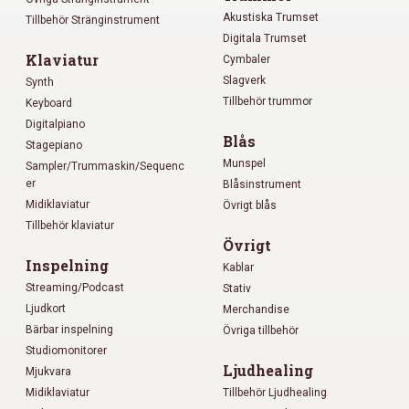
Akustiska Trumset
Tillbehör Stränginstrument
Digitala Trumset
Klaviatur
Cymbaler
Slagverk
Synth
Tillbehör trummor
Keyboard
Digitalpiano
Blås
Stagepiano
Munspel
Sampler/Trummaskin/Sequenc
er
Blåsinstrument
Midiklaviatur
Övrigt blås
Tillbehör klaviatur
Övrigt
Inspelning
Kablar
Streaming/Podcast
Stativ
Ljudkort
Merchandise
Bärbar inspelning
Övriga tillbehör
Studiomonitorer
Ljudhealing
Mjukvara
Midiklaviatur
Tillbehör Ljudhealing