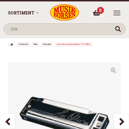
0
SORTIMENT
Sortiment
Blås
Munspel
Lee-Oskar Natural Minor 1910Bbm