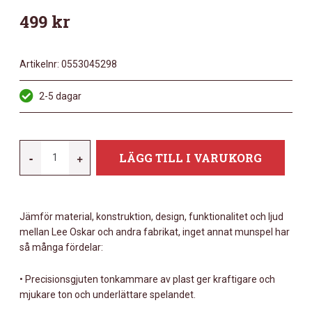
499
kr
Artikelnr:
0553045298
2-5 dagar
LEE-
-
+
LÄGG TILL I VARUKORG
OSKAR
NATURAL
MINOR
Jämför material, konstruktion, design, funktionalitet och ljud
1910BBM
mellan Lee Oskar och andra fabrikat, inget annat munspel har
MÄNGD
så många fördelar:
• Precisionsgjuten tonkammare av plast ger kraftigare och
mjukare ton och underlättare spelandet.