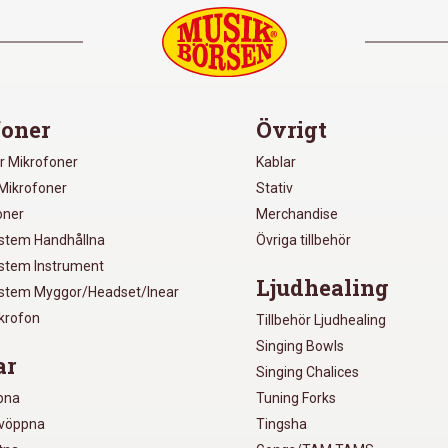
oner
Övrigt
r Mikrofoner
Kablar
Mikrofoner
Stativ
oner
Merchandise
ystem Handhållna
Övriga tillbehör
ystem Instrument
Ljudhealing
ystem Myggor/Headset/Inear
ikrofon
Tillbehör Ljudhealing
Singing Bowls
ar
Singing Chalices
pna
Tuning Forks
lvöppna
Tingsha