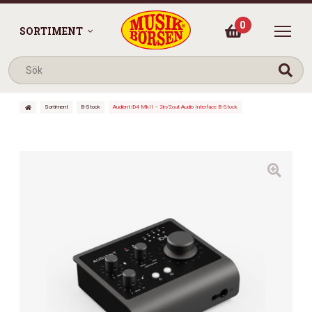
0
SORTIMENT
Sortiment
B-Stock
Audient iD4 MkII – 2in/2out Audio Interface B-Stock