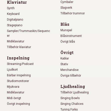
Klaviatur
Cymbaler
Slagverk
Synth
Tillbehör trummor
Keyboard
Digitalpiano
Blås
Stagepiano
Munspel
Sampler/Trummaskin/Sequenc
er
Blåsinstrument
Midiklaviatur
Övrigt blås
Tillbehör klaviatur
Övrigt
Inspelning
Kablar
Streaming/Podcast
Stativ
Ljudkort
Merchandise
Bärbar inspelning
Övriga tillbehör
Studiomonitorer
Ljudhealing
Mjukvara
Midiklaviatur
Tillbehör Ljudhealing
Midi övrigt
Singing Bowls
Övrigt inspelning
Singing Chalices
Tuning Forks