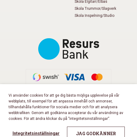
Skola Elgitarr/Elbas
Skola Trummor/Slagverk
Skola Inspelning/Studio
Vi använder cookies för att ge dig bästa möjliga upplevelse på vår
webbplats, till exempel för att anpassa innehåll och annonser,
FÖLJ OSS PÅ FACEBOOK!
tillhandahålla funktioner för sociala medier och för att analysera
webbtrafiken. Genom att godkänna accepterar du vår användning av
cookies. För att ändra klickar du på ”integritetsinställningar”.
Copyright 2026 © Musikbörsen
All rights reserved.
JAG GODKÄNNER
Integritetsinställningar