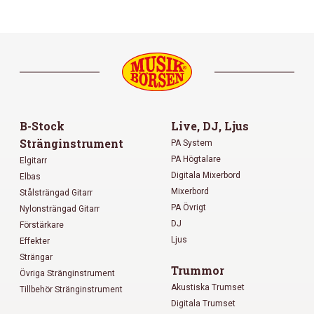
B-Stock
Live, DJ, Ljus
Stränginstrument
PA System
PA Högtalare
Elgitarr
Digitala Mixerbord
Elbas
Mixerbord
Stålsträngad Gitarr
PA Övrigt
Nylonsträngad Gitarr
DJ
Förstärkare
Ljus
Effekter
Strängar
Trummor
Övriga Stränginstrument
Akustiska Trumset
Tillbehör Stränginstrument
Digitala Trumset