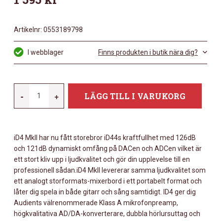
Artikelnr:
0553189798
I webblager
Finns produkten i butik nära dig?
AUDIENT
-
+
LÄGG TILL I VARUKORG
ID4
MKII
-
iD4 MkII har nu fått storebror iD44s kraftfullhet med 126dB
2IN/2OUT
och 121dB dynamiskt omfång på DACen och ADCen vilket är
AUDIO
ett stort kliv upp i ljudkvalitet och gör din upplevelse till en
INTERFACE
professionell sådan.iD4 MkII levererar samma ljudkvalitet som
B-
ett analogt storformats-mixerbord i ett portabelt format och
STOCK
låter dig spela in både gitarr och sång samtidigt. ID4 ger dig
MÄNGD
Audients välrenommerade Klass A mikrofonpreamp,
högkvalitativa AD/DA-konverterare, dubbla hörlursuttag och