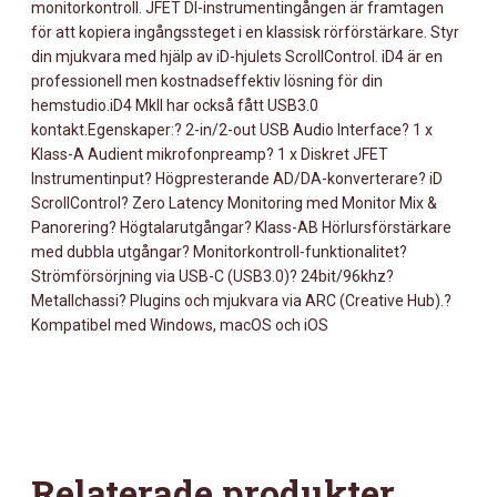
monitorkontroll. JFET DI-instrumentingången är framtagen
för att kopiera ingångssteget i en klassisk rörförstärkare. Styr
din mjukvara med hjälp av iD-hjulets ScrollControl. iD4 är en
professionell men kostnadseffektiv lösning för din
hemstudio.iD4 MkII har också fått USB3.0
kontakt.Egenskaper:? 2-in/2-out USB Audio Interface? 1 x
Klass-A Audient mikrofonpreamp? 1 x Diskret JFET
Instrumentinput? Högpresterande AD/DA-konverterare? iD
ScrollControl? Zero Latency Monitoring med Monitor Mix &
Panorering? Högtalarutgångar? Klass-AB Hörlursförstärkare
med dubbla utgångar? Monitorkontroll-funktionalitet?
Strömförsörjning via USB-C (USB3.0)? 24bit/96khz?
Metallchassi? Plugins och mjukvara via ARC (Creative Hub).?
Kompatibel med Windows, macOS och iOS
Relaterade produkter