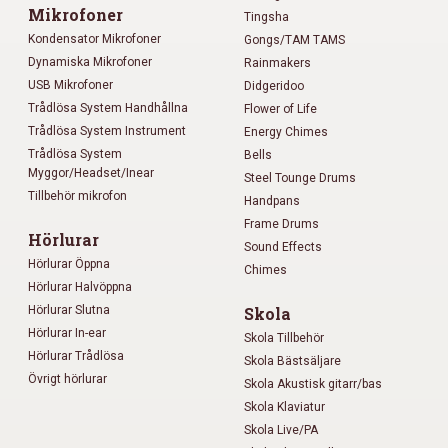
Mikrofoner
Tingsha
Kondensator Mikrofoner
Gongs/TAM TAMS
Dynamiska Mikrofoner
Rainmakers
USB Mikrofoner
Didgeridoo
Trådlösa System Handhållna
Flower of Life
Trådlösa System Instrument
Energy Chimes
Trådlösa System
Bells
Myggor/Headset/Inear
Steel Tounge Drums
Tillbehör mikrofon
Handpans
Frame Drums
Hörlurar
Sound Effects
Hörlurar Öppna
Chimes
Hörlurar Halvöppna
Hörlurar Slutna
Skola
Hörlurar In-ear
Skola Tillbehör
Hörlurar Trådlösa
Skola Bästsäljare
Övrigt hörlurar
Skola Akustisk gitarr/bas
Skola Klaviatur
Skola Live/PA