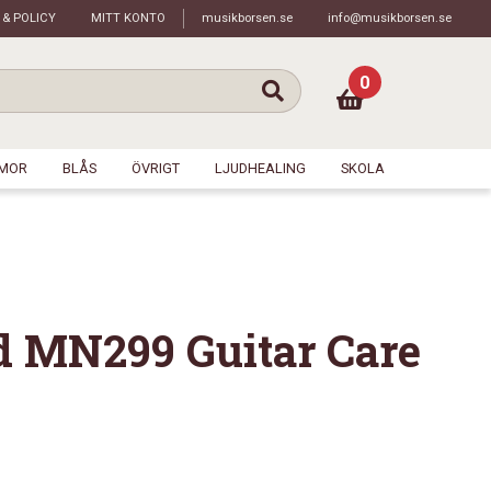
 & POLICY
MITT KONTO
musikborsen.se
info@musikborsen.se
0
MOR
BLÅS
ÖVRIGT
LJUDHEALING
SKOLA
 MN299 Guitar Care