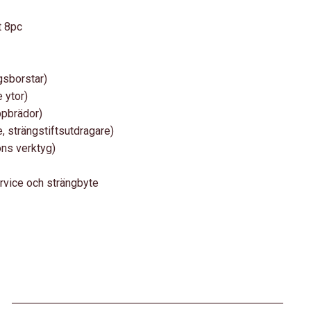
t 8pc
gsborstar)
 ytor)
ppbrädor)
, strängstiftsutdragare)
ons verktyg)
ervice och strängbyte