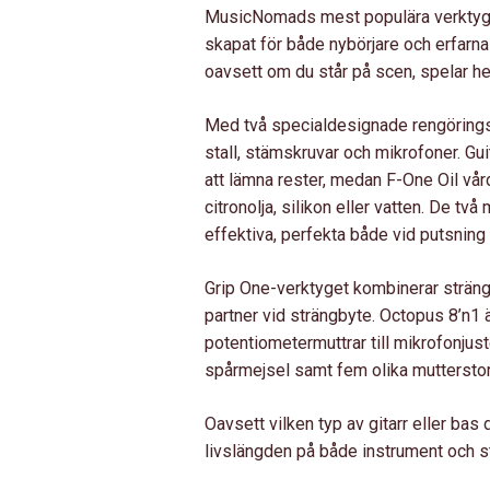
MusicNomads mest populära verktyg oc
8PC
skapat för både nybörjare och erfarna
MÄNGD
oavsett om du står på scen, spelar he
Med två specialdesignade rengörings
stall, stämskruvar och mikrofoner. Gui
att lämna rester, medan F-One Oil vår
citronolja, silikon eller vatten. De 
effektiva, perfekta både vid putsning 
Grip One-verktyget kombinerar sträng
partner vid strängbyte. Octopus 8’n1 är
potentiometermuttrar till mikrofonjust
spårmejsel samt fem olika mutterstor
Oavsett vilken typ av gitarr eller bas 
livslängden på både instrument och st