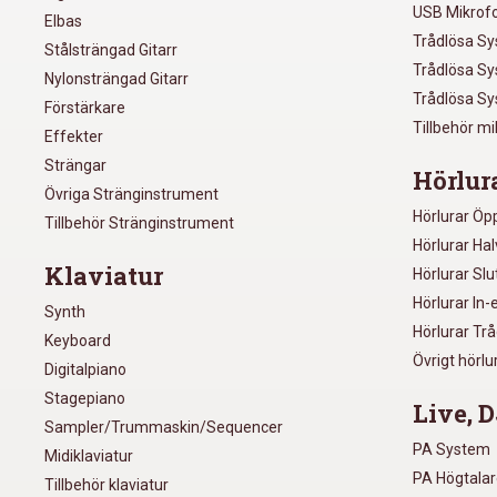
USB Mikrof
Elbas
Trådlösa S
Stålsträngad Gitarr
Trådlösa S
Nylonsträngad Gitarr
Trådlösa S
Förstärkare
Tillbehör m
Effekter
Strängar
Hörlur
Övriga Stränginstrument
Hörlurar Öp
Tillbehör Stränginstrument
Hörlurar Ha
Klaviatur
Hörlurar Sl
Hörlurar In-
Synth
Hörlurar Tr
Keyboard
Övrigt hörlu
Digitalpiano
Stagepiano
Live, D
Sampler/Trummaskin/Sequencer
PA System
Midiklaviatur
PA Högtala
Tillbehör klaviatur