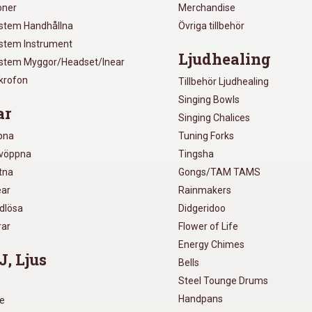
oner
Merchandise
ystem Handhållna
Övriga tillbehör
ystem Instrument
Ljudhealing
ystem Myggor/Headset/Inear
ikrofon
Tillbehör Ljudhealing
Singing Bowls
ar
Singing Chalices
pna
Tuning Forks
lvöppna
Tingsha
utna
Gongs/TAM TAMS
ear
Rainmakers
ådlösa
Didgeridoo
rar
Flower of Life
Energy Chimes
J, Ljus
Bells
Steel Tounge Drums
Handpans
re