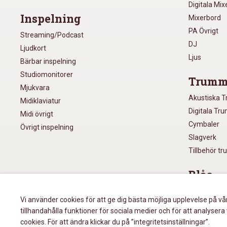
Digitala Mi
Inspelning
Mixerbord
PA Övrigt
Streaming/Podcast
DJ
Ljudkort
Ljus
Bärbar inspelning
Studiomonitorer
Trumm
Mjukvara
Akustiska 
Midiklaviatur
Digitala Tr
Midi övrigt
Cymbaler
Övrigt inspelning
Slagverk
Tillbehör t
Blås
Munspel
Vi använder cookies för att ge dig bästa möjliga upplevelse på vå
Blåsinstru
tillhandahålla funktioner för sociala medier och för att analys
Övrigt blås
cookies. För att ändra klickar du på ”integritetsinställningar”.