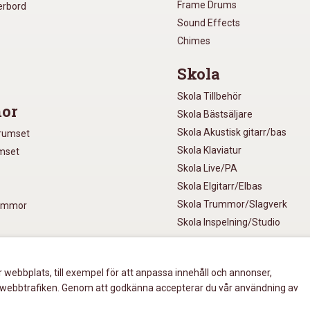
Frame Drums
xerbord
Sound Effects
Chimes
Skola
Skola Tillbehör
or
Skola Bästsäljare
Skola Akustisk gitarr/bas
Trumset
Skola Klaviatur
umset
Skola Live/PA
Skola Elgitarr/Elbas
Skola Trummor/Slagverk
rummor
Skola Inspelning/Studio
r webbplats, till exempel för att anpassa innehåll och annonser,
ment
era webbtrafiken. Genom att godkänna accepterar du vår användning av