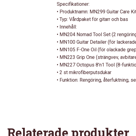
Specifikationer:
• Produktnamn: MN299 Guitar Care Ki
• Typ: Vårdpaket för gitarr och bas
• Innehåll:
• MN204 Nomad Tool Set (2 rengörin
• MN100 Guitar Detailer (för lackerade
• MN105 F-One Oil (för olackade gre
• MN223 Grip One (strängvev, avbitare
• MN227 Octopus 8’n1 Tool (8-funkti
• 2 st mikrofiberputsdukar
• Funktion: Rengöring, återfuktning, s
Relaterade produkter