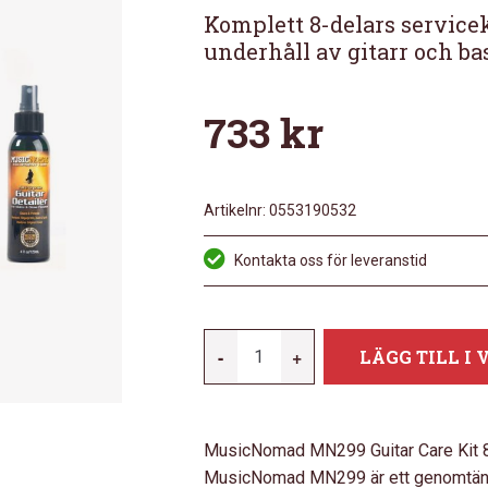
Komplett 8-delars servicek
underhåll av gitarr och ba
733
kr
Artikelnr:
0553190532
Kontakta oss för leveranstid
MUSIC-
-
+
LÄGG TILL I
NOMAD
MN299
GUITAR
MusicNomad MN299 Guitar Care Kit 8pc
CARE
MusicNomad MN299 är ett genomtänkt 
KIT