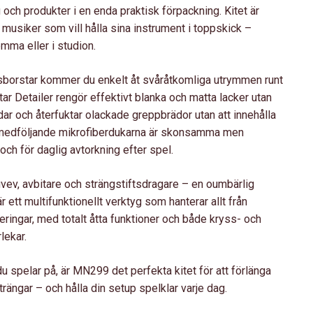
h produkter i en enda praktisk förpackning. Kitet är
 musiker som vill hålla sina instrument i toppskick –
mma eller i studion.
borstar kommer du enkelt åt svåråtkomliga utrymmen runt
tar Detailer rengör effektivt blanka och matta lacker utan
dar och återfuktar olackade greppbrädor utan att innehålla
två medföljande mikrofiberdukarna är skonsamma men
och för daglig avtorkning efter spel.
vev, avbitare och strängstiftsdragare – en oumbärlig
 ett multifunktionellt verktyg som hanterar allt från
eringar, med totalt åtta funktioner och både kryss- och
lekar.
du spelar på, är MN299 det perfekta kitet för att förlänga
rängar – och hålla din setup spelklar varje dag.