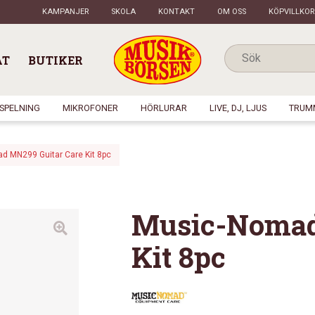
KAMPANJER
SKOLA
KONTAKT
OM OSS
KÖPVILLKOR
AT
BUTIKER
NSPELNING
MIKROFONER
HÖRLURAR
LIVE, DJ, LJUS
TRUM
d MN299 Guitar Care Kit 8pc
Music-Nomad
Kit 8pc