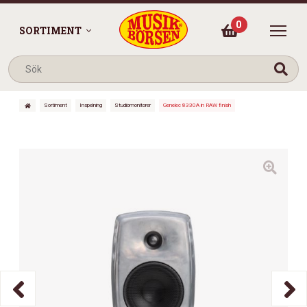
0
SORTIMENT
Sortiment
Inspelning
Studiomonitorer
Genelec 8330A in RAW finish