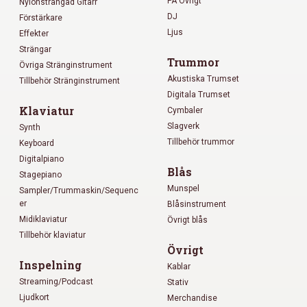
PA Övrigt
Nylonsträngad Gitarr
DJ
Förstärkare
Ljus
Effekter
Strängar
Trummor
Övriga Stränginstrument
Akustiska Trumset
Tillbehör Stränginstrument
Digitala Trumset
Klaviatur
Cymbaler
Slagverk
Synth
Tillbehör trummor
Keyboard
Digitalpiano
Blås
Stagepiano
Munspel
Sampler/Trummaskin/Sequenc
er
Blåsinstrument
Midiklaviatur
Övrigt blås
Tillbehör klaviatur
Övrigt
Inspelning
Kablar
Streaming/Podcast
Stativ
Ljudkort
Merchandise