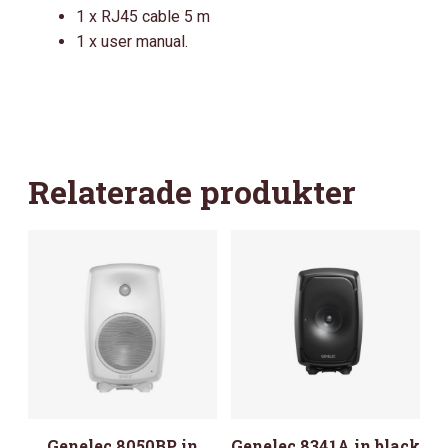
1 x RJ45 cable 5 m
1 x user manual.
Relaterade produkter
Genelec 8050BP in
Genelec 8341A in black