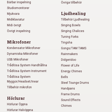
Bärbar inspelning
Övriga tillbehör
Studiomonitorer
Ljudhealing
Mjukvara
Midiklaviatur
Tillbehör Ljudhealing
Midi övrigt
Singing Bowls
Övrigt inspelning
Singing Chalices
Tuning Forks
Mikrofoner
Tingsha
Kondensator Mikrofoner
Gongs/TAM TAMS
Dynamiska Mikrofoner
Rainmakers
USB Mikrofoner
Didgeridoo
Trådlösa System Handhållna
Flower of Life
Trådlösa System Instrument
Energy Chimes
Trådlösa System
Bells
Myggor/Headset/Inear
Steel Tounge Drums
Tillbehör mikrofon
Handpans
Frame Drums
Hörlurar
Sound Effects
Hörlurar Öppna
Chimes
Hörlurar Halvöppna