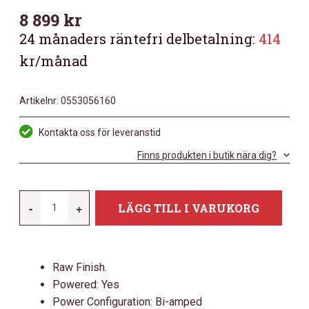
8 899
kr
24 månaders räntefri delbetalning:
414
kr/månad
Artikelnr:
0553056160
Kontakta oss för leveranstid
Finns produkten i butik nära dig?
GENELEC
-
+
LÄGG TILL I VARUKORG
8330A
IN
RAW
Raw Finish.
FINISH
Powered: Yes
MÄNGD
Power Configuration: Bi-amped