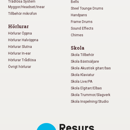
Trådlösa System
Bells
Myggor/Headset/Inear
Steel Tounge Drums
Tillbehör mikrofon
Handpans
Frame Drums
Hörlurar
Sound Effects
Hörlurar Öppna
Chimes
Hörlurar Halvöppna
Hörlurar Slutna
Skola
Hörlurar In-ear
Skola Tillbehör
Hörlurar Trådlösa
Skola Bästsäljare
Övrigt hörlurar
Skola Akustisk gitarr/bas
Skola Klaviatur
Skola Live/PA
Skola Elgitarr/Elbas
Skola Trummor/Slagverk
Skola Inspelning/Studio