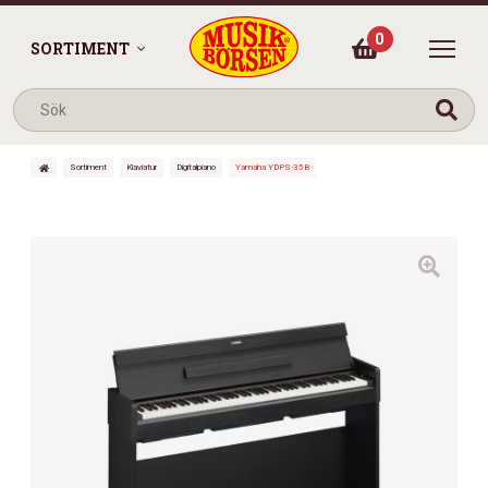
0
SORTIMENT
Sortiment
Klaviatur
Digitalpiano
Yamaha YDPS-35B