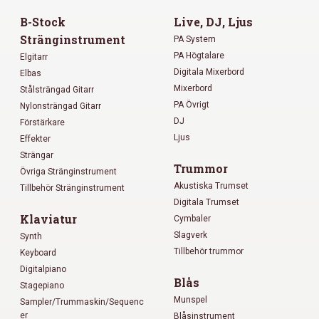
B-Stock
Live, DJ, Ljus
Stränginstrument
PA System
PA Högtalare
Elgitarr
Digitala Mixerbord
Elbas
Mixerbord
Stålsträngad Gitarr
PA Övrigt
Nylonsträngad Gitarr
DJ
Förstärkare
Ljus
Effekter
Strängar
Trummor
Övriga Stränginstrument
Akustiska Trumset
Tillbehör Stränginstrument
Digitala Trumset
Klaviatur
Cymbaler
Slagverk
Synth
Tillbehör trummor
Keyboard
Digitalpiano
Blås
Stagepiano
Munspel
Sampler/Trummaskin/Sequenc
er
Blåsinstrument