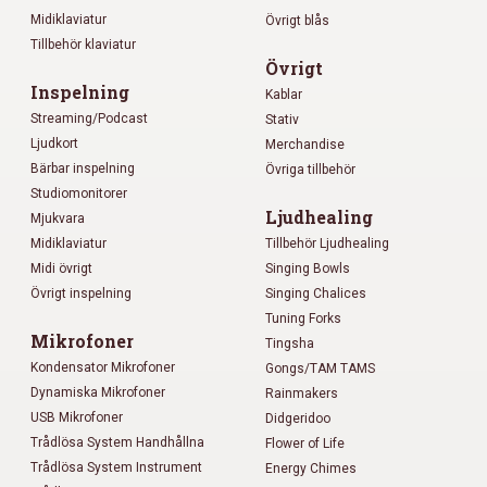
Midiklaviatur
Övrigt blås
Tillbehör klaviatur
Övrigt
Inspelning
Kablar
Streaming/Podcast
Stativ
Ljudkort
Merchandise
Bärbar inspelning
Övriga tillbehör
Studiomonitorer
Ljudhealing
Mjukvara
Midiklaviatur
Tillbehör Ljudhealing
Midi övrigt
Singing Bowls
Övrigt inspelning
Singing Chalices
Tuning Forks
Mikrofoner
Tingsha
Kondensator Mikrofoner
Gongs/TAM TAMS
Dynamiska Mikrofoner
Rainmakers
USB Mikrofoner
Didgeridoo
Trådlösa System Handhållna
Flower of Life
Trådlösa System Instrument
Energy Chimes