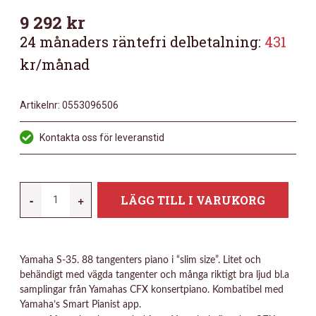
9 292
kr
24 månaders räntefri delbetalning:
431
kr/månad
Artikelnr:
0553096506
Kontakta oss för leveranstid
YAMAHA
-
+
LÄGG TILL I VARUKORG
YDPS-
35B
MÄNGD
Yamaha S-35. 88 tangenters piano i “slim size”. Litet och
behändigt med vägda tangenter och många riktigt bra ljud bl.a
samplingar från Yamahas CFX konsertpiano. Kombatibel med
Yamaha’s Smart Pianist app.