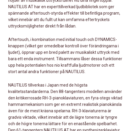
höjder av musikalisk uttrycksfullhet vid dina fingertoppar.
NAUTILUS AT har en experttillverkad ljudbibliotek som ger
spännande aftertouch-styrda effekter till befintliga program,
vilket innebär att du fullt ut kan omfamna eftertryckets
uttrycksmöjligheter direkt från lådan.
Aftertouch, i kombination med initial touch och DYNAMICS-
knappen (vilket ger omedelbar kontroll över förändringarna i
ljudet), öppnar upp en bred palett av musikaliskt uttryck med
bara ett enda instrument. Tillsammans låser dessa funktioner
upp hela potentialen hos nio kraftfulla ljudmotorer och ett
stort antal andra funktioner på NAUTILUS.
NAUTILUS tillverkas i Japan med de högsta
kvalitetsstandarderna. Den 88-tangenters modellen använder
den kritikerrosade RH-3-pianoklaviaturen, en fyra-stegs viktad
hammarmekanism som ger en extremt realistisk pianokänsla
även för de mest kräsna spelarna. RH-3-klaviaturerna är
gradvis viktade, vilket innebär att de lägre tonerna är tyngre
och de högre tonerna lättare för en enastående spelbarhet.
Den 61-tangenters NAUTILUS AT har en synthesizerklaviatur