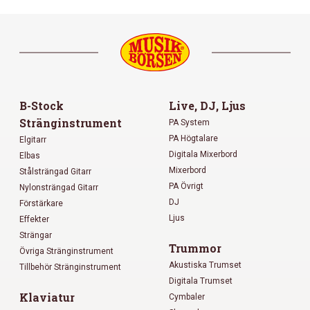
B-Stock
Live, DJ, Ljus
Stränginstrument
PA System
PA Högtalare
Elgitarr
Digitala Mixerbord
Elbas
Mixerbord
Stålsträngad Gitarr
PA Övrigt
Nylonsträngad Gitarr
DJ
Förstärkare
Ljus
Effekter
Strängar
Trummor
Övriga Stränginstrument
Akustiska Trumset
Tillbehör Stränginstrument
Digitala Trumset
Klaviatur
Cymbaler