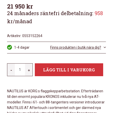
21 950
kr
24 månaders räntefri delbetalning:
958
kr/månad
Artikelnr:
0553152264
1-4 dagar
Finns produkten i butik nära dig?
KORG
-
+
LÄGG TILL I VARUKORG
NAUTILUS-
61-
AT
NAUTILUS är KORG:s flaggskepparbetsstation. Efterträdaren
-
till den enormt populära KRONOS inkluderar nu två nya AT-
WORKSTATION
modeller. Finns i 61- och 88-tangenters versioner introducerar
SYNTH
NAUTILUS AT Aftertouch i sortimentet och ger därmed nya
MÄNGD