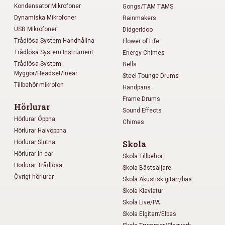
Kondensator Mikrofoner
Gongs/TAM TAMS
Dynamiska Mikrofoner
Rainmakers
USB Mikrofoner
Didgeridoo
Trådlösa System Handhållna
Flower of Life
Trådlösa System Instrument
Energy Chimes
Trådlösa System
Bells
Myggor/Headset/Inear
Steel Tounge Drums
Tillbehör mikrofon
Handpans
Frame Drums
Hörlurar
Sound Effects
Hörlurar Öppna
Chimes
Hörlurar Halvöppna
Hörlurar Slutna
Skola
Hörlurar In-ear
Skola Tillbehör
Hörlurar Trådlösa
Skola Bästsäljare
Övrigt hörlurar
Skola Akustisk gitarr/bas
Skola Klaviatur
Skola Live/PA
Skola Elgitarr/Elbas