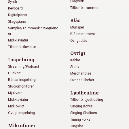
Slagverk
Synth
Tillbehör trummor
Keyboard
Digitalpiano
Blås
Stagepiano
Munspel
Sampler/Trummaskin/Sequenc
er
Blåsinstrument
Midiklaviatur
Övrigt blås
Tillbehör klaviatur
Övrigt
Inspelning
Kablar
Streaming/Podcast
Stativ
Ljudkort
Merchandise
Bärbar inspelning
Övriga tillbehör
Studiomonitorer
Ljudhealing
Mjukvara
Midiklaviatur
Tillbehör Ljudhealing
Midi övrigt
Singing Bowls
Övrigt inspelning
Singing Chalices
Tuning Forks
Mikrofoner
Tingsha