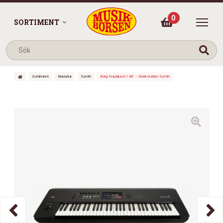
0
SORTIMENT
Sortiment
Klaviatur
Synth
Korg Nautilus-61-AT – Workstation Synth