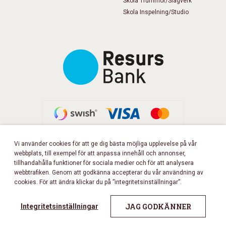
Skola Trummor/Slagverk
Skola Inspelning/Studio
Vi använder cookies för att ge dig bästa möjliga upplevelse på vår
webbplats, till exempel för att anpassa innehåll och annonser,
FÖLJ OSS PÅ FACEBOOK!
tillhandahålla funktioner för sociala medier och för att analysera
webbtrafiken. Genom att godkänna accepterar du vår användning av
cookies. För att ändra klickar du på ”integritetsinställningar”.
Copyright 2026 © Musikbörsen
All rights reserved.
JAG GODKÄNNER
Integritetsinställningar