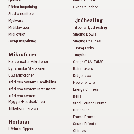
Ljudkort
Merchandise
Bärbar inspelning
Övriga tillbehör
Studiomonitorer
Ljudhealing
Mjukvara
Midiklaviatur
Tillbehör Ljudhealing
Midi övrigt
Singing Bowls
Övrigt inspelning
Singing Chalices
Tuning Forks
Mikrofoner
Tingsha
Kondensator Mikrofoner
Gongs/TAM TAMS
Dynamiska Mikrofoner
Rainmakers
USB Mikrofoner
Didgeridoo
Trådlösa System Handhållna
Flower of Life
Trådlösa System Instrument
Energy Chimes
Trådlösa System
Bells
Myggor/Headset/Inear
Steel Tounge Drums
Tillbehör mikrofon
Handpans
Frame Drums
Hörlurar
Sound Effects
Hörlurar Öppna
Chimes