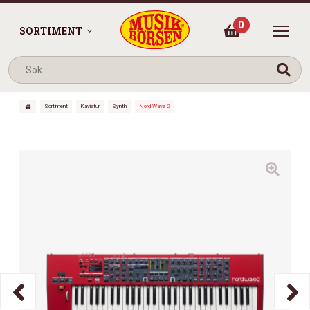
0
SORTIMENT
Sortiment
Klaviatur
Synth
Nord Wave 2