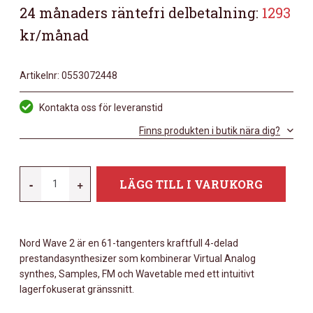
24 månaders räntefri delbetalning:
1293
kr/månad
Artikelnr:
0553072448
Kontakta oss för leveranstid
Finns produkten i butik nära dig?
NORD
-
+
LÄGG TILL I VARUKORG
WAVE
2
MÄNGD
Nord Wave 2 är en 61-tangenters kraftfull 4-delad
prestandasynthesizer som kombinerar Virtual Analog
synthes, Samples, FM och Wavetable med ett intuitivt
lagerfokuserat gränssnitt.