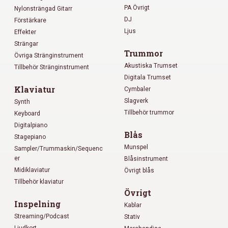
PA Övrigt
Nylonsträngad Gitarr
DJ
Förstärkare
Ljus
Effekter
Strängar
Trummor
Övriga Stränginstrument
Akustiska Trumset
Tillbehör Stränginstrument
Digitala Trumset
Klaviatur
Cymbaler
Slagverk
Synth
Tillbehör trummor
Keyboard
Digitalpiano
Blås
Stagepiano
Munspel
Sampler/Trummaskin/Sequenc
er
Blåsinstrument
Midiklaviatur
Övrigt blås
Tillbehör klaviatur
Övrigt
Inspelning
Kablar
Streaming/Podcast
Stativ