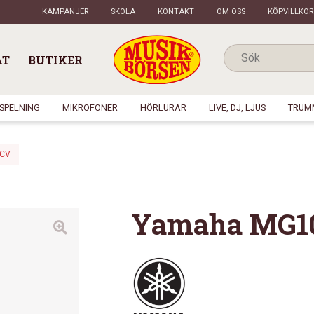
KAMPANJER
SKOLA
KONTAKT
OM OSS
KÖPVILLKOR
AT
BUTIKER
NSPELNING
MIKROFONER
HÖRLURAR
LIVE, DJ, LJUS
TRUM
CV
Yamaha MG1