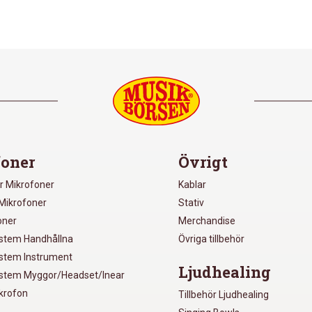
oner
Övrigt
r Mikrofoner
Kablar
Mikrofoner
Stativ
oner
Merchandise
ystem Handhållna
Övriga tillbehör
ystem Instrument
Ljudhealing
ystem Myggor/Headset/Inear
ikrofon
Tillbehör Ljudhealing