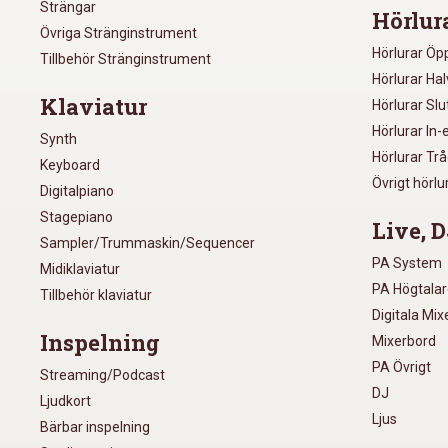
Strängar
Hörlur
Övriga Stränginstrument
Hörlurar Öp
Tillbehör Stränginstrument
Hörlurar Ha
Klaviatur
Hörlurar Sl
Hörlurar In-
Synth
Hörlurar Tr
Keyboard
Övrigt hörlu
Digitalpiano
Stagepiano
Live, D
Sampler/Trummaskin/Sequencer
PA System
Midiklaviatur
PA Högtala
Tillbehör klaviatur
Digitala Mi
Inspelning
Mixerbord
PA Övrigt
Streaming/Podcast
DJ
Ljudkort
Ljus
Bärbar inspelning