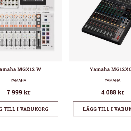
amaha MGX12 W
Yamaha MG12X
YAMAHA
YAMAHA
7 999
kr
4 088
kr
G TILL I VARUKORG
LÄGG TILL I VARU