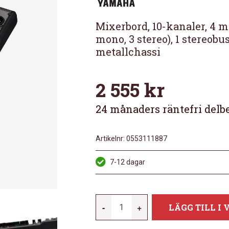
Mixerbord, 10-kanaler, 4 m
mono, 3 stereo), 1 stereobu
metallchassi
2 555
kr
24 månaders räntefri delb
Artikelnr:
0553111887
7-12 dagar
YAMAHA
-
+
LÄGG TILL I
MG10XCV
MÄNGD