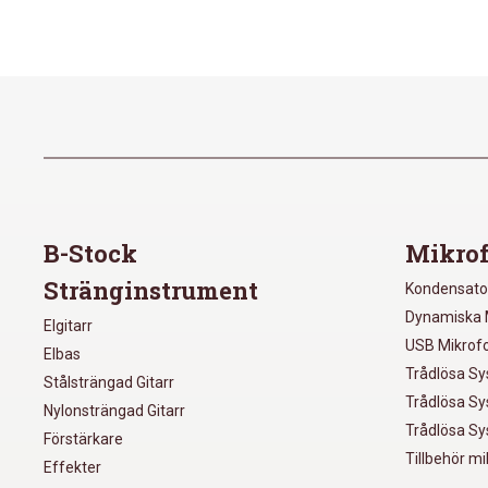
B-Stock
Mikrof
Stränginstrument
Kondensato
Dynamiska 
Elgitarr
USB Mikrof
Elbas
Trådlösa S
Stålsträngad Gitarr
Trådlösa S
Nylonsträngad Gitarr
Trådlösa S
Förstärkare
Tillbehör m
Effekter