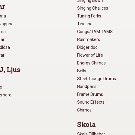
Singing Bowls
ar
Singing Chalices
pna
Tuning Forks
lvöppna
Tingsha
utna
Gongs/TAM TAMS
ear
Rainmakers
ådlösa
Didgeridoo
rar
Flower of Life
Energy Chimes
J, Ljus
Bells
Steel Tounge Drums
Handpans
re
Frame Drums
xerbord
Sound Effects
Chimes
Skola
Skola Tillbehör