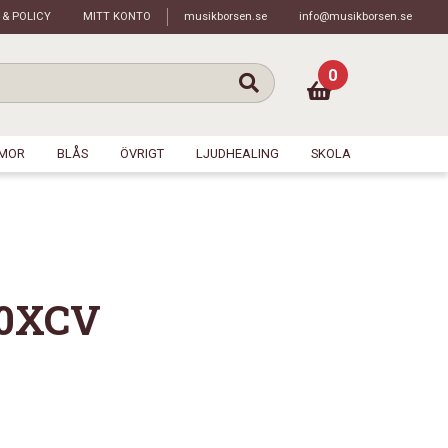
 & POLICY
MITT KONTO
musikborsen.se
info@musikborsen.se
0
MOR
BLÅS
ÖVRIGT
LJUDHEALING
SKOLA
0XCV