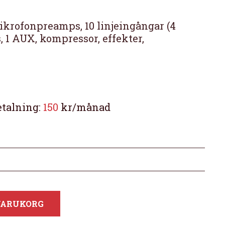
ikrofonpreamps, 10 linjeingångar (4
s, 1 AUX, kompressor, effekter,
etalning:
150
kr/månad
 VARUKORG