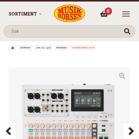
0
SORTIMENT
Sortiment
Live, DJ, Ljus
Mixerbord
Yamaha MGX12V W