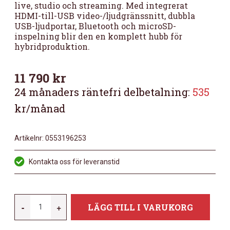
live, studio och streaming. Med integrerat
HDMI-till-USB video-/ljudgränssnitt, dubbla
USB-ljudportar, Bluetooth och microSD-
inspelning blir den en komplett hubb för
hybridproduktion.
11 790
kr
24 månaders räntefri delbetalning:
535
kr/månad
Artikelnr:
0553196253
Kontakta oss för leveranstid
YAMAHA
-
+
LÄGG TILL I VARUKORG
MGX12V
W