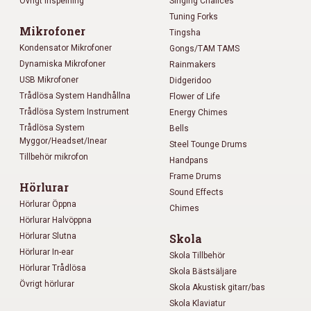
Övrigt inspelning
Singing Chalices
Tuning Forks
Mikrofoner
Tingsha
Kondensator Mikrofoner
Gongs/TAM TAMS
Dynamiska Mikrofoner
Rainmakers
USB Mikrofoner
Didgeridoo
Trådlösa System Handhållna
Flower of Life
Trådlösa System Instrument
Energy Chimes
Trådlösa System
Bells
Myggor/Headset/Inear
Steel Tounge Drums
Tillbehör mikrofon
Handpans
Frame Drums
Hörlurar
Sound Effects
Hörlurar Öppna
Chimes
Hörlurar Halvöppna
Hörlurar Slutna
Skola
Hörlurar In-ear
Skola Tillbehör
Hörlurar Trådlösa
Skola Bästsäljare
Övrigt hörlurar
Skola Akustisk gitarr/bas
Skola Klaviatur