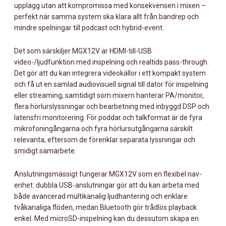
upplägg utan att kompromissa med konsekvensen i mixen –
perfekt när samma system ska klara allt från bandrep och
mindre spelningar till podcast och hybrid-event.
Det som särskiljer MGX12V är HDMI-till-USB
video-/ljudfunktion med inspelning och realtids pass-through.
Det gör att du kan integrera videokällor i ett kompakt system
och få ut en samlad audiovisuell signal till dator för inspelning
eller streaming, samtidigt som mixern hanterar PA/monitor,
flera hörlurslyssningar och bearbetning med inbyggd DSP och
latensfri monitorering. För poddar och talkformat är de fyra
mikrofoningångarna och fyra hörlursutgångarna särskilt
relevanta, eftersom de förenklar separata lyssningar och
smidigt samarbete.
Anslutningsmässigt fungerar MGX12V som en flexibel nav-
enhet: dubbla USB-anslutningar gör att du kan arbeta med
både avancerad multikanalig ljudhantering och enklare
tvåkanaliga flöden, medan Bluetooth gör trådlös playback
enkel. Med microSD-inspelning kan du dessutom skapa en