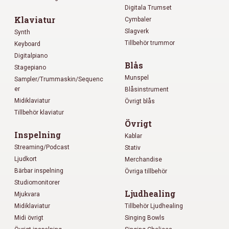
Digitala Trumset
Klaviatur
Cymbaler
Slagverk
Synth
Tillbehör trummor
Keyboard
Digitalpiano
Blås
Stagepiano
Munspel
Sampler/Trummaskin/Sequenc
er
Blåsinstrument
Midiklaviatur
Övrigt blås
Tillbehör klaviatur
Övrigt
Inspelning
Kablar
Streaming/Podcast
Stativ
Ljudkort
Merchandise
Bärbar inspelning
Övriga tillbehör
Studiomonitorer
Ljudhealing
Mjukvara
Midiklaviatur
Tillbehör Ljudhealing
Midi övrigt
Singing Bowls