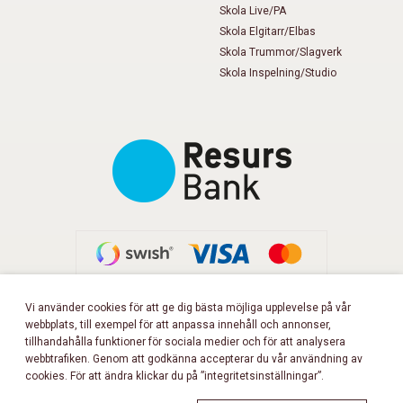
Skola Live/PA
Skola Elgitarr/Elbas
Skola Trummor/Slagverk
Skola Inspelning/Studio
Vi använder cookies för att ge dig bästa möjliga upplevelse på vår
webbplats, till exempel för att anpassa innehåll och annonser,
FÖLJ OSS PÅ FACEBOOK!
tillhandahålla funktioner för sociala medier och för att analysera
webbtrafiken. Genom att godkänna accepterar du vår användning av
cookies. För att ändra klickar du på ”integritetsinställningar”.
Copyright 2026 © Musikbörsen