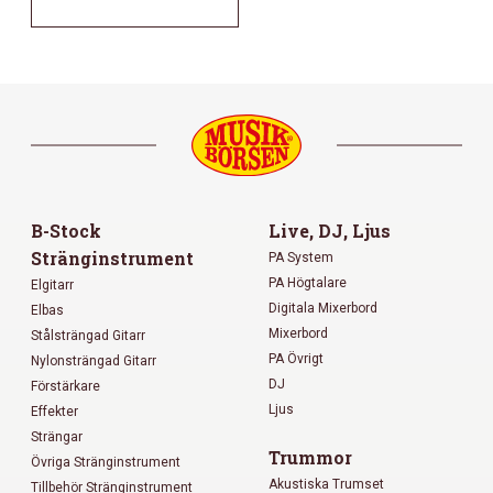
B-Stock
Live, DJ, Ljus
Stränginstrument
PA System
PA Högtalare
Elgitarr
Digitala Mixerbord
Elbas
Mixerbord
Stålsträngad Gitarr
PA Övrigt
Nylonsträngad Gitarr
DJ
Förstärkare
Ljus
Effekter
Strängar
Trummor
Övriga Stränginstrument
Akustiska Trumset
Tillbehör Stränginstrument