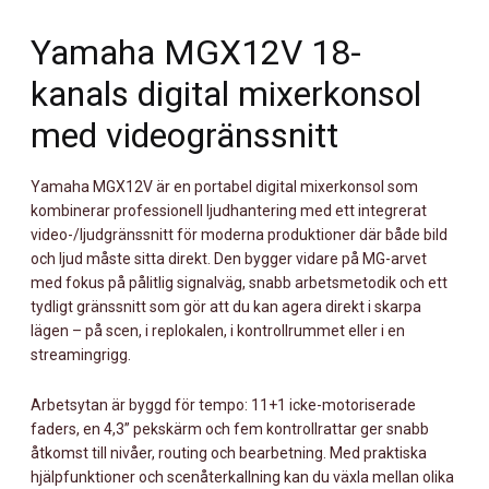
MÄNGD
Yamaha MGX12V 18-
kanals digital mixerkonsol
med videogränssnitt
Yamaha MGX12V är en portabel digital mixerkonsol som
kombinerar professionell ljudhantering med ett integrerat
video-/ljudgränssnitt för moderna produktioner där både bild
och ljud måste sitta direkt. Den bygger vidare på MG-arvet
med fokus på pålitlig signalväg, snabb arbetsmetodik och ett
tydligt gränssnitt som gör att du kan agera direkt i skarpa
lägen – på scen, i replokalen, i kontrollrummet eller i en
streamingrigg.
Arbetsytan är byggd för tempo: 11+1 icke-motoriserade
faders, en 4,3” pekskärm och fem kontrollrattar ger snabb
åtkomst till nivåer, routing och bearbetning. Med praktiska
hjälpfunktioner och scenåterkallning kan du växla mellan olika