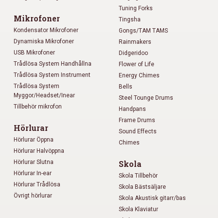
Tuning Forks
Mikrofoner
Tingsha
Kondensator Mikrofoner
Gongs/TAM TAMS
Dynamiska Mikrofoner
Rainmakers
USB Mikrofoner
Didgeridoo
Trådlösa System Handhållna
Flower of Life
Trådlösa System Instrument
Energy Chimes
Trådlösa System
Bells
Myggor/Headset/Inear
Steel Tounge Drums
Tillbehör mikrofon
Handpans
Frame Drums
Hörlurar
Sound Effects
Hörlurar Öppna
Chimes
Hörlurar Halvöppna
Hörlurar Slutna
Skola
Hörlurar In-ear
Skola Tillbehör
Hörlurar Trådlösa
Skola Bästsäljare
Övrigt hörlurar
Skola Akustisk gitarr/bas
Skola Klaviatur