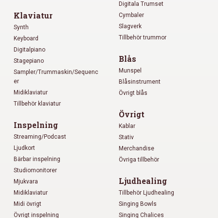
Digitala Trumset
Klaviatur
Cymbaler
Slagverk
Synth
Tillbehör trummor
Keyboard
Digitalpiano
Blås
Stagepiano
Munspel
Sampler/Trummaskin/Sequenc
er
Blåsinstrument
Midiklaviatur
Övrigt blås
Tillbehör klaviatur
Övrigt
Inspelning
Kablar
Streaming/Podcast
Stativ
Ljudkort
Merchandise
Bärbar inspelning
Övriga tillbehör
Studiomonitorer
Ljudhealing
Mjukvara
Midiklaviatur
Tillbehör Ljudhealing
Midi övrigt
Singing Bowls
Övrigt inspelning
Singing Chalices