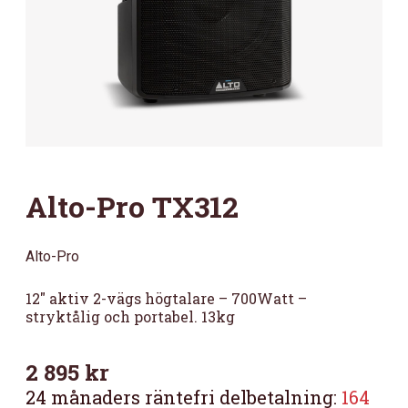
Alto-Pro TX312
Alto-Pro
12″ aktiv 2-vägs högtalare – 700Watt –
stryktålig och portabel. 13kg
2 895
kr
24 månaders räntefri delbetalning:
164