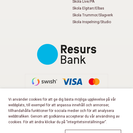
Skola Live/PA
Skola Elgitarr/Elbas
Skola Trummor/Slagverk
Skola Inspelning/Studio
Vi använder cookies för att ge dig bästa möjliga upplevelse på vår
webbplats, till exempel för att anpassa innehåll och annonser,
FÖLJ OSS PÅ FACEBOOK!
tillhandahålla funktioner för sociala medier och för att analysera
webbtrafiken. Genom att godkänna accepterar du vår användning av
cookies. För att ändra klickar du på ”integritetsinställningar”.
Copyright 2026 © Musikbörsen
All rights reserved.