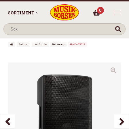
0
SORTIMENT
Sortiment
Live, DJ, Ljus
PA Högtalare
Alto-Pro TX312